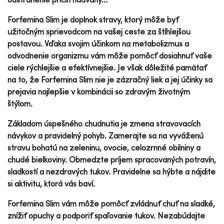
Forfemina Slim je doplnok stravy, ktorý môže byť
užitočným sprievodcom na vašej ceste za štíhlejšou
postavou. Vďaka svojim účinkom na metabolizmus a
odvodnenie organizmu vám môže pomôcť dosiahnuť vaše
ciele rýchlejšie a efektívnejšie. Je však dôležité pamätať
na to, že Forfemina Slim nie je zázračný liek a jej účinky sa
prejavia najlepšie v kombinácii so zdravým životným
štýlom.
Základom úspešného chudnutia je zmena stravovacích
návykov a pravidelný pohyb. Zamerajte sa na vyváženú
stravu bohatú na zeleninu, ovocie, celozrnné obilniny a
chudé bielkoviny. Obmedzte príjem spracovaných potravín,
sladkostí a nezdravých tukov. Pravidelne sa hýbte a nájdite
si aktivitu, ktorá vás baví.
Forfemina Slim vám môže pomôcť zvládnuť chuť na sladké,
znížiť opuchy a podporiť spaľovanie tukov. Nezabúdajte