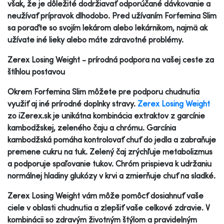
však, že je dôležité dodržiavať odporúčané dávkovanie a
neužívať prípravok dlhodobo. Pred užívaním Forfemina Slim
sa poraďte so svojím lekárom alebo lekárnikom, najmä ak
užívate iné lieky alebo máte zdravotné problémy.
Zerex Losing Weight - prírodná podpora na vašej ceste za
štíhlou postavou
Okrem Forfemina Slim môžete pre podporu chudnutia
využiť aj iné prírodné doplnky stravy.
Zerex Losing Weight
zo iZerex.sk je unikátna kombinácia extraktov z garcínie
kambodžskej, zeleného čaju a chrómu. Garcínia
kambodžská pomáha kontrolovať chuť do jedla a zabraňuje
premene cukru na tuk. Zelený čaj zrýchľuje metabolizmus
a podporuje spaľovanie tukov. Chróm prispieva k udržaniu
normálnej hladiny glukózy v krvi a zmierňuje chuť na sladké.
Zerex Losing Weight vám môže pomôcť dosiahnuť vaše
ciele v oblasti chudnutia a zlepšiť vaše celkové zdravie. V
kombinácii so zdravým životným štýlom a pravidelným