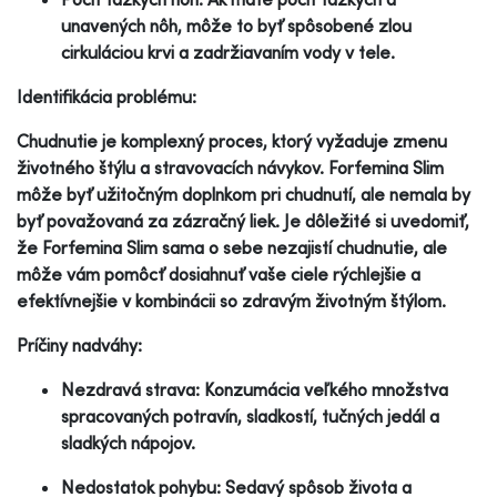
unavených nôh, môže to byť spôsobené zlou
cirkuláciou krvi a zadržiavaním vody v tele.
Identifikácia problému:
Chudnutie je komplexný proces, ktorý vyžaduje zmenu
životného štýlu a stravovacích návykov. Forfemina Slim
môže byť užitočným doplnkom pri chudnutí, ale nemala by
byť považovaná za zázračný liek. Je dôležité si uvedomiť,
že Forfemina Slim sama o sebe nezajistí chudnutie, ale
môže vám pomôcť dosiahnuť vaše ciele rýchlejšie a
efektívnejšie v kombinácii so zdravým životným štýlom.
Príčiny nadváhy:
Nezdravá strava: Konzumácia veľkého množstva
spracovaných potravín, sladkostí, tučných jedál a
sladkých nápojov.
Nedostatok pohybu: Sedavý spôsob života a