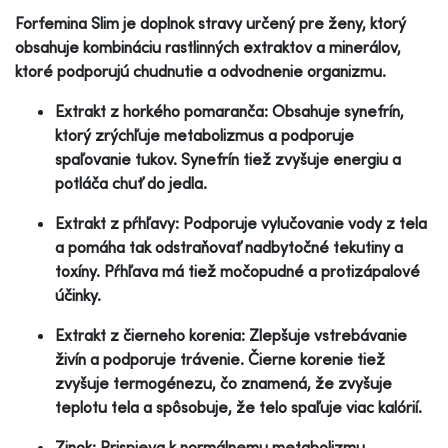
Forfemina Slim je doplnok stravy určený pre ženy, ktorý
obsahuje kombináciu rastlinných extraktov a minerálov,
ktoré podporujú chudnutie a odvodnenie organizmu.
Extrakt z horkého pomaranča: Obsahuje synefrín,
ktorý zrýchľuje metabolizmus a podporuje
spaľovanie tukov. Synefrín tiež zvyšuje energiu a
potláča chuť do jedla.
Extrakt z pŕhľavy: Podporuje vylučovanie vody z tela
a pomáha tak odstraňovať nadbytočné tekutiny a
toxíny. Pŕhľava má tiež močopudné a protizápalové
účinky.
Extrakt z čierneho korenia: Zlepšuje vstrebávanie
živín a podporuje trávenie. Čierne korenie tiež
zvyšuje termogénezu, čo znamená, že zvyšuje
teplotu tela a spôsobuje, že telo spaľuje viac kalórií.
Zinok: Prispieva k normálnemu metabolizmu