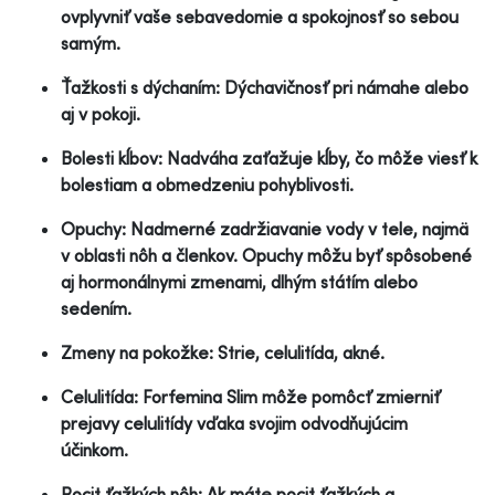
ovplyvniť vaše sebavedomie a spokojnosť so sebou
samým.
Ťažkosti s dýchaním: Dýchavičnosť pri námahe alebo
aj v pokoji.
Bolesti kĺbov: Nadváha zaťažuje kĺby, čo môže viesť k
bolestiam a obmedzeniu pohyblivosti.
Opuchy: Nadmerné zadržiavanie vody v tele, najmä
v oblasti nôh a členkov. Opuchy môžu byť spôsobené
aj hormonálnymi zmenami, dlhým státím alebo
sedením.
Zmeny na pokožke: Strie, celulitída, akné.
Celulitída: Forfemina Slim môže pomôcť zmierniť
prejavy celulitídy vďaka svojim odvodňujúcim
účinkom.
Pocit ťažkých nôh: Ak máte pocit ťažkých a