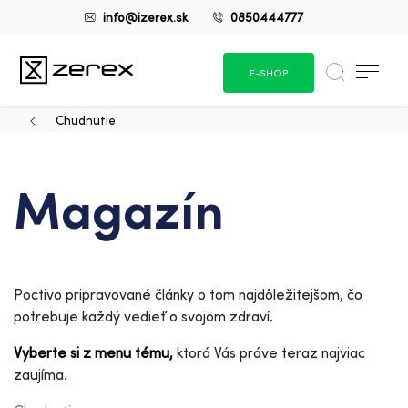
info@izerex.sk
0850444777
E-SHOP
Chudnutie
Magazín
Poctivo pripravované články o tom najdôležitejšom, čo
potrebuje každý vedieť o svojom zdraví.
Vyberte si z menu tému,
ktorá Vás práve teraz najviac
zaujíma.