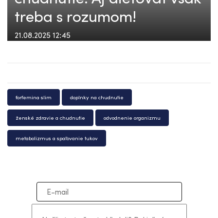
treba s rozumom!
21.08.2025 12:45
forfemina slim
doplnky na chudnutie
ženské zdravie a chudnutie
odvodnenie organizmu
metabolizmus a spaľovanie tukov