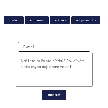
o mužoch
afrodiziakum
dráždenie
erotogénne zóny
ODOSLAŤ