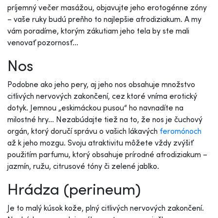
príjemný večer masážou, objavujte jeho erotogénne zóny
– vaše ruky budú preňho to najlepšie afrodiziakum. A my
vám poradíme, ktorým zákutiam jeho tela by ste mali
venovať pozornosť…
Nos
Podobne ako jeho pery, aj jeho nos obsahuje množstvo
citlivých nervových zakončení, cez ktoré vníma erotický
dotyk. Jemnou „eskimáckou pusou“ ho navnadíte na
milostné hry… Nezabúdajte tiež na to, že nos je čuchový
orgán, ktorý doručí správu o vašich lákavých
feromónoch
až k jeho mozgu. Svoju atraktivitu môžete vždy zvýšiť
použitím parfumu, ktorý obsahuje prírodné afrodiziakum –
jazmín, ružu, citrusové tóny či zelené jablko.
Hrádza (perineum)
Je to malý kúsok kože, plný citlivých nervových zakončení.