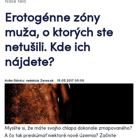
Naše telo
Erotogénne zóny
muža, o ktorých ste
netušili. Kde ich
nájdete?
Autor článku: redakcia Zerex.sk
15.05.2017 00:00
Myslíte si, že máte svojho chlapa dokonale zmapovaného?
A čo tak preskúmať niektoré nové územia? Začnite