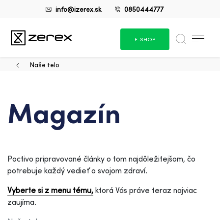
info@izerex.sk
0850444777
E-SHOP
Naše telo
Magazín
Poctivo pripravované články o tom najdôležitejšom, čo
potrebuje každý vedieť o svojom zdraví.
Vyberte si z menu tému,
ktorá Vás práve teraz najviac
zaujíma.