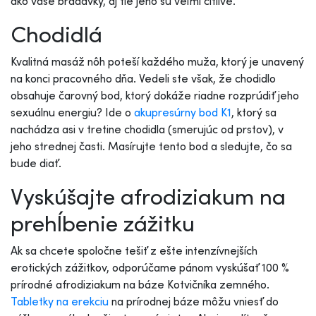
ako vaše bradavky, aj tie jeho sú veľmi citlivé.
Chodidlá
Kvalitná masáž nôh poteší každého muža, ktorý je unavený
na konci pracovného dňa. Vedeli ste však, že chodidlo
obsahuje čarovný bod, ktorý dokáže riadne rozprúdiť jeho
sexuálnu energiu? Ide o
akupresúrny bod K1
, ktorý sa
nachádza asi v tretine chodidla (smerujúc od prstov), v
jeho strednej časti. Masírujte tento bod a sledujte, čo sa
bude diať.
Vyskúšajte afrodiziakum na
prehĺbenie zážitku
Ak sa chcete spoločne tešiť z ešte intenzívnejších
erotických zážitkov, odporúčame pánom vyskúšať 100 %
prírodné afrodiziakum na báze Kotvičníka zemného.
Tabletky na erekciu
na prírodnej báze môžu vniesť do