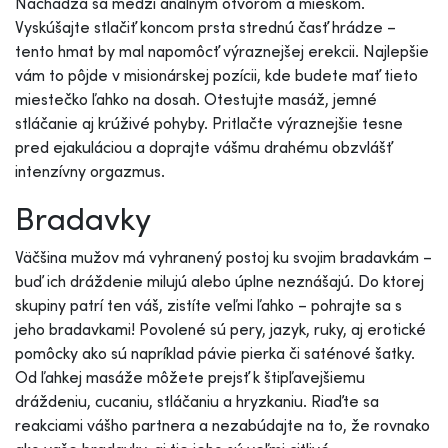
Nachádza sa medzi análnym otvorom a mieškom.
Vyskúšajte stlačiť koncom prsta strednú časť hrádze –
tento hmat by mal napomôcť výraznejšej erekcii. Najlepšie
vám to pôjde v misionárskej pozícii, kde budete mať tieto
miestečko ľahko na dosah. Otestujte masáž, jemné
stláčanie aj krúživé pohyby. Pritlačte výraznejšie tesne
pred ejakuláciou a doprajte vášmu drahému obzvlášť
intenzívny orgazmus.
Bradavky
Väčšina mužov má vyhranený postoj ku svojim bradavkám –
buď ich dráždenie milujú alebo úplne neznášajú. Do ktorej
skupiny patrí ten váš, zistíte veľmi ľahko – pohrajte sa s
jeho bradavkami! Povolené sú pery, jazyk, ruky, aj erotické
pomôcky ako sú napríklad pávie pierka či saténové šatky.
Od ľahkej masáže môžete prejsť k štipľavejšiemu
dráždeniu, cucaniu, stláčaniu a hryzkaniu. Riaďte sa
reakciami vášho partnera a nezabúdajte na to, že rovnako