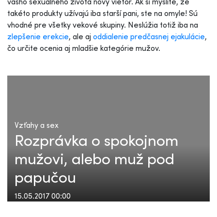
vášho sexuálneho života nový vietor. Ak si myslíte, že
takéto produkty užívajú iba starší pani, ste na omyle! Sú
vhodné pre všetky vekové skupiny. Neslúžia totiž iba na
zlepšenie erekcie
, ale aj
oddialenie predčasnej ejakulácie
,
čo určite ocenia aj mladšie kategórie mužov.
Vzťahy a sex
Rozprávka o spokojnom
mužovi, alebo muž pod
papučou
15.05.2017 00:00