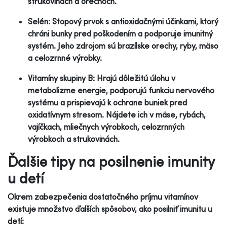
strukovinách a orechoch.
Selén: Stopový prvok s antioxidačnými účinkami, ktorý
chráni bunky pred poškodením a podporuje imunitný
systém. Jeho zdrojom sú brazílske orechy, ryby, mäso
a celozrnné výrobky.
Vitamíny skupiny B: Hrajú dôležitú úlohu v
metabolizme energie, podporujú funkciu nervového
systému a prispievajú k ochrane buniek pred
oxidatívnym stresom. Nájdete ich v mäse, rybách,
vajíčkach, mliečnych výrobkoch, celozrnných
výrobkoch a strukovinách.
Ďalšie tipy na posilnenie imunity
u detí
Okrem zabezpečenia dostatočného príjmu vitamínov
existuje množstvo ďalších spôsobov, ako posilniť imunitu u
detí: