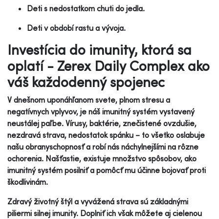
Deti s nedostatkom chuti do jedla.
Deti v období rastu a vývoja.
Investícia do imunity, ktorá sa
oplatí - Zerex Daily Complex ako
váš každodenný spojenec
V dnešnom uponáhľanom svete, plnom stresu a
negatívnych vplyvov, je náš imunitný systém vystavený
neustálej paľbe. Vírusy, baktérie, znečistené ovzdušie,
nezdravá strava, nedostatok spánku – to všetko oslabuje
našu obranyschopnosť a robí nás náchylnejšími na rôzne
ochorenia. Našťastie, existuje množstvo spôsobov, ako
imunitný systém posilniť a pomôcť mu účinne bojovať proti
škodlivinám.
Zdravý životný štýl a vyvážená strava sú základnými
piliermi silnej imunity. Doplniť ich však môžete aj cielenou