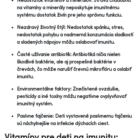
na vitamíny a minerály neposkytuje imunitnému
systému dostatok živín pre jeho správnu funkciu.
Nezdravý životný štýl: Nedostatok spánku, stres,
nedostatok pohybu a nadmerná konzumácia sladkostí
a sladených nápojov môžu oslabovať imunitu.
Časté užívanie antibiotík: Antibiotiká ničia nielen
škodlivé baktérie, ale aj prospešné baktérie v
črevách, čo môže narušiť črevnú mikroflóru a oslabiť
imunitu.
Environmentálne faktory: Znečistené ovzdušie,
pesticídy a iné toxíny môžu negatívne ovplyvňovať
imunitný systém.
Pasívne fajčenie: Deti vystavené pasívnemu fajčeniu
sú náchylnejšie na infekcie dýchacích ciest.
Vitamíny pre deti na imunitu: