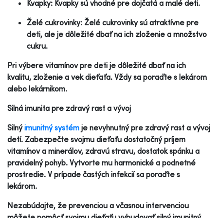
Kvapky: Kvapky sú vhodné pre dojčatá a malé deti.
Želé cukrovinky: Želé cukrovinky sú atraktívne pre
deti, ale je dôležité dbať na ich zloženie a množstvo
cukru.
Pri výbere vitamínov pre deti je dôležité dbať na ich
kvalitu, zloženie a vek dieťaťa. Vždy sa poraďte s lekárom
alebo lekárnikom.
Silná imunita pre zdravý rast a vývoj
Silný
imunitný systém
je nevyhnutný pre zdravý rast a vývoj
detí. Zabezpečte svojmu dieťaťu dostatočný príjem
vitamínov a minerálov, zdravú stravu, dostatok spánku a
pravidelný pohyb. Vytvorte mu harmonické a podnetné
prostredie. V prípade častých infekcií sa poraďte s
lekárom.
Nezabúdajte, že prevenciou a včasnou intervenciou
môžete pomôcť svojmu dieťaťu vybudovať silný imunitný