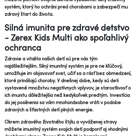
systém, ktorý ho ochráni pred chorobami a zabezpečí mu
zdravý štart do života.
Silná imunita pre zdravé detstvo
- Zerex Kids Multi ako spoľahlivý
ochranca
Zdravie a vitalita našich detí sú pre nás tým
najdôležitejším. Silný imunitný systém je pre ne kľúčový,
umožňuje im objavovať svet, učiť sa a rásť bez obmedzení,
ktoré prinášajú choroby. V dnešnej dobe, kedy sú deti
vystavené množstvu negatívnych vplyvov, je starostlivosť o
ich imunitu dôležitejšia než kedykoľvek predtým. Investícia
do jej posilnenia sa vám mnohonásobne vráti v podobe
zdravých a šťastných detí plných energie.
Okrem zdravého životného štýlu a vyváženej stravy
môžete imunitný systém svojich detí podporiť aj vhodnými