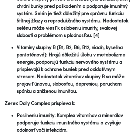
chráni bunky pred poškodením a podporuje imunitný
systém. Selén je tiež dôležitý pre správnu funkciu
štítnej žľazy a reprodukčného systému. Nedostatok
selénu môže viesť k oslabeniu imunity, svalovej
slabosti a problémom s plodnosťou. [4]
Vitamíny skupiny B (B1, B2, B6, B12, niacín, kyselina
pantoténová): Hrajú dôležitú úlohu v metabolizme
energie, podporujú funkciu nervového systému a
prispievajú k ochrane buniek pred oxidatívnym
stresom. Nedostatok vitamínov skupiny B sa môže
prejaviť únavou, slabosťou, depresiou, poruchami
spánku a zníženou imunitou.
Zerex Daily Complex prispieva k:
Posilneniu imunity: Komplex vitamínov a minerálov
podporuje funkciu imunitného systému a zvyšuje
odolnosť voči infekciám.