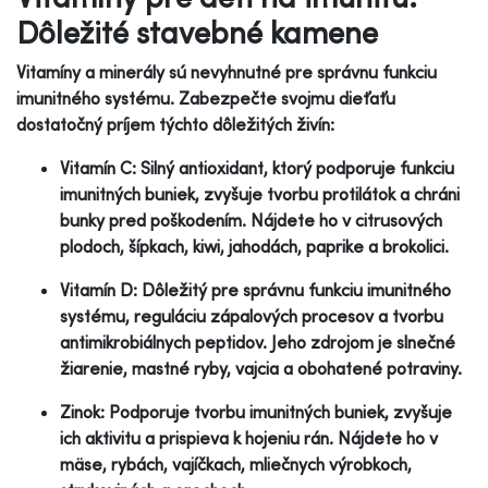
Dôležité stavebné kamene
Vitamíny a minerály sú nevyhnutné pre správnu funkciu
imunitného systému. Zabezpečte svojmu dieťaťu
dostatočný príjem týchto dôležitých živín:
Vitamín C: Silný antioxidant, ktorý podporuje funkciu
imunitných buniek, zvyšuje tvorbu protilátok a chráni
bunky pred poškodením. Nájdete ho v citrusových
plodoch, šípkach, kiwi, jahodách, paprike a brokolici.
Vitamín D: Dôležitý pre správnu funkciu imunitného
systému, reguláciu zápalových procesov a tvorbu
antimikrobiálnych peptidov. Jeho zdrojom je slnečné
žiarenie, mastné ryby, vajcia a obohatené potraviny.
Zinok: Podporuje tvorbu imunitných buniek, zvyšuje
ich aktivitu a prispieva k hojeniu rán. Nájdete ho v
mäse, rybách, vajíčkach, mliečnych výrobkoch,