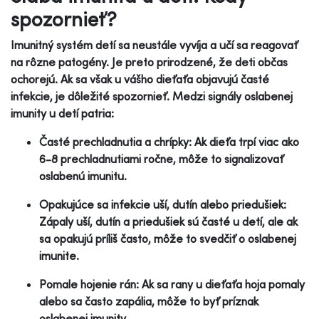
spozornieť?
Imunitný systém detí sa neustále vyvíja a učí sa reagovať
na rôzne patogény. Je preto prirodzené, že deti občas
ochorejú. Ak sa však u vášho dieťaťa objavujú časté
infekcie, je dôležité spozornieť. Medzi signály oslabenej
imunity u detí patria:
Časté prechladnutia a chrípky: Ak dieťa trpí viac ako
6-8 prechladnutiami ročne, môže to signalizovať
oslabenú imunitu.
Opakujúce sa infekcie uší, dutín alebo priedušiek:
Zápaly uší, dutín a priedušiek sú časté u detí, ale ak
sa opakujú príliš často, môže to svedčiť o oslabenej
imunite.
Pomale hojenie rán: Ak sa rany u dieťaťa hoja pomaly
alebo sa často zapália, môže to byť príznak
oslabenej imunity.