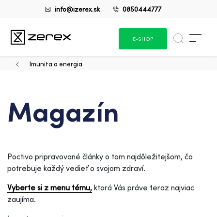
info@izerex.sk
0850444777
E-SHOP
Imunita a energia
Magazín
Poctivo pripravované články o tom najdôležitejšom, čo
potrebuje každý vedieť o svojom zdraví.
Vyberte si z menu tému,
ktorá Vás práve teraz najviac
zaujíma.