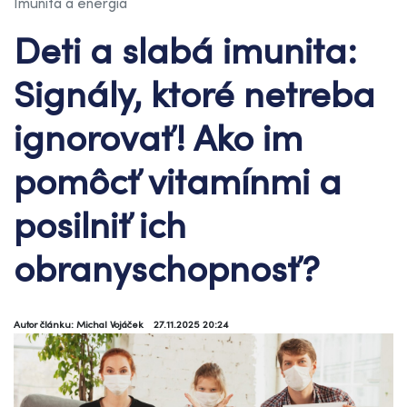
Imunita a energia
Deti a slabá imunita:
Signály, ktoré netreba
ignorovať! Ako im
pomôcť vitamínmi a
posilniť ich
obranyschopnosť?
Autor článku: Michal Vojáček
27.11.2025 20:24