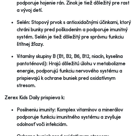
podporuje hojenie rán. Zinok je tiež dôležitý pre rast
a vývoj detí.
Selén: Stopový prvok s antioxidačnými účinkami, ktorý
chráni bunky pred poškodením a podporuje imunitný
systém. Selén je tiež dôležitý pre správnu funkciu
štítnej žľazy.
Vitamíny skupiny B (B1, B2, B6, B12, niacín, kyselina
pantoténová): Hrajú dôležitú úlohu v metabolizme
energie, podporujú funkciu nervového systému a
prispievajú k ochrane buniek pred oxidatívnym
stresom.
Zerex Kids Daily prispieva k:
Posilneniu imunity: Komplex vitamínov a minerálov
podporuje funkciu imunitného systému a zvyšuje
odolnosť voči infekciám.