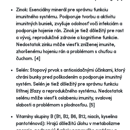
Zinok: Esenciálny minerál pre správnu funkciu
imunitného systému. Podporuje tvorbu a aktivitu
imunitných buniek, zvyšuje odolnosť voči infekciám a
podporuje hojenie rán. Zinok je tiež dôležitý pre rast
a vývoj, reprodukčné zdravie a kognitívne funkcie.
Nedostatok zinku môže viesť k zníženej imunite,
zhoršenému hojeniu rán a problémom s chuťou a
čuchom. [4]
Selén: Stopový prvok s antioxidačnými účinkami, ktorý
chráni bunky pred poškodením a podporuje imunitný
systém. Selén je tiež dôležitý pre správnu funkciu
štítnej žľazy a reprodukčného systému. Nedostatok
selénu môže viesť k oslabeniu imunity, svalovej
slabosti a problémom s plodnosťou. [5]
Vitamíny skupiny B (B1, B2, B6, B12, niacín, kyselina
pantoténová): Hrajú dôležitú úlohu v metabolizme