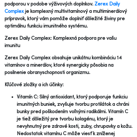
podporou v podobe výživových doplnkov.
Zerex Daily
Complex
je komplexný multivitamínový a multiminerálový
prípravok, ktorý vám pomôže doplniť dôležité živiny pre
optimálnu funkciu imunitného systému.
Zerex Daily Complex: Komplexná podpora pre vašu
imunitu
Zerex Daily Complex obsahuje unikátnu kombináciu 14
vitamínov a minerálov, ktoré synergicky pôsobia na
posilnenie obranyschopnosti organizmu.
Kľúčové zložky a ich účinky:
Vitamín C: Silný antioxidant, ktorý podporuje funkciu
imunitných buniek, zvyšuje tvorbu protilátok a chráni
bunky pred poškodením voľnými radikálmi. Vitamín C
je tiež dôležitý pre tvorbu kolagénu, ktorý je
nevyhnutný pre zdravé kosti, zuby, chrupavky a kožu.
Nedostatok vitamínu C môže viesť k zníženej