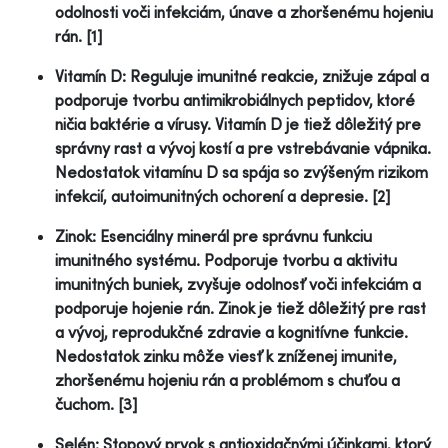
odolnosti voči infekciám, únave a zhoršenému hojeniu
rán. [1]
Vitamín D: Reguluje imunitné reakcie, znižuje zápal a
podporuje tvorbu antimikrobiálnych peptidov, ktoré
ničia baktérie a vírusy. Vitamín D je tiež dôležitý pre
správny rast a vývoj kostí a pre vstrebávanie vápnika.
Nedostatok vitamínu D sa spája so zvýšeným rizikom
infekcií, autoimunitných ochorení a depresie. [2]
Zinok: Esenciálny minerál pre správnu funkciu
imunitného systému. Podporuje tvorbu a aktivitu
imunitných buniek, zvyšuje odolnosť voči infekciám a
podporuje hojenie rán. Zinok je tiež dôležitý pre rast
a vývoj, reprodukčné zdravie a kognitívne funkcie.
Nedostatok zinku môže viesť k zníženej imunite,
zhoršenému hojeniu rán a problémom s chuťou a
čuchom. [3]
Selén: Stopový prvok s antioxidačnými účinkami, ktorý