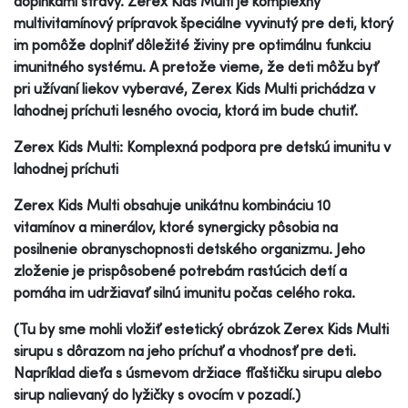
doplnkami stravy. Zerex Kids Multi je komplexný
multivitamínový prípravok špeciálne vyvinutý pre deti, ktorý
im pomôže doplniť dôležité živiny pre optimálnu funkciu
imunitného systému. A pretože vieme, že deti môžu byť
pri užívaní liekov vyberavé, Zerex Kids Multi prichádza v
lahodnej príchuti lesného ovocia, ktorá im bude chutiť.
Zerex Kids Multi: Komplexná podpora pre detskú imunitu v
lahodnej príchuti
Zerex Kids Multi obsahuje unikátnu kombináciu 10
vitamínov a minerálov, ktoré synergicky pôsobia na
posilnenie obranyschopnosti detského organizmu. Jeho
zloženie je prispôsobené potrebám rastúcich detí a
pomáha im udržiavať silnú imunitu počas celého roka.
(Tu by sme mohli vložiť estetický obrázok Zerex Kids Multi
sirupu s dôrazom na jeho príchuť a vhodnosť pre deti.
Napríklad dieťa s úsmevom držiace fľaštičku sirupu alebo
sirup nalievaný do lyžičky s ovocím v pozadí.)