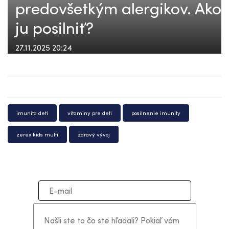
predovšetkým alergikov. Ako
ju posilniť?
27.11.2025 20:24
imunita detí
vitaminy pre deti
posilnenie imunity
zerex kids multi
zdravý vývoj