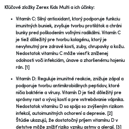
Kľúčové zložky Zerex Kids Multi a ich účinky:
Vitamín C: Silný antioxidant, ktorý podporuje funkciu
imunitných buniek, zvyšuje tvorbu protilátok a chráni
bunky pred poškodením voľnými radikálmi. Vitamín C
je tiež dôležitý pre tvorbu kolagénu, ktorý je
nevyhnutný pre zdravé kosti, zuby, chrupavky a kožu.
Nedostatok vitamínu C môže viesť k zníženej
odolnosti voči infekciám, únave a zhoršenému hojeniu
rán. [1]
Vitamín D: Reguluje imunitné reakcie, znižuje zápal a
podporuje tvorbu antimikrobiálnych peptidov, ktoré
ničia baktérie a vírusy. Vitamín D je tiež dôležitý pre
správny rast a vývoj kostí a pre vstrebávanie vápnika.
Nedostatok vitamínu D sa spája so zvýšeným rizikom
infekcií, autoimunitných ochorení a depresie. [2]
Štúdie ukazujú, že dostatočný príjem vitamínu D v
detstve môže znížiť riziko vzniku astmy a alergií. [3]