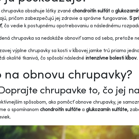
 chrupavka obsahuje látky zvané
chondroitín sulfát
a
glukozamín
ajú, pričom zabezpečujú jej zdravie a správne fungovanie.
S pr
ť
, čo vedie k postupnému opotrebovaniu a následnému rozpad
ená chrupavka sa nedokáže obnoviť sama od seba, pretože ne
zavej výplne chrupavky sa kosti v kĺbovej jamke trú priamo jedna
di okolité tkanivá, čo spôsobí následné
intenzívne bolesti kĺbov
.
 na obnovu chrupavky?
Doprajte chrupavke to, čo jej n
ktívnejším spôsobom, ako pomôcť obnove chrupavky, je samozrej
íme o spomínanom
chondroitín sulfáte
a
glukozamín sulfáte,
zab
viek.