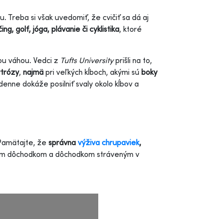
u. Treba si však uvedomiť, že cvičiť sa dá aj
ing,
golf, jóga, plávanie či cyklistika
, ktoré
ou váhou. Vedci z
Tufts University
prišli na to,
rtrózy
,
najmä
pri veľkých kĺboch, akými sú
boky
denne dokáže posilniť svaly okolo kĺbov a
 Pamätajte, že
správna
výživa chrupaviek
,
ym dôchodkom a dôchodkom stráveným v