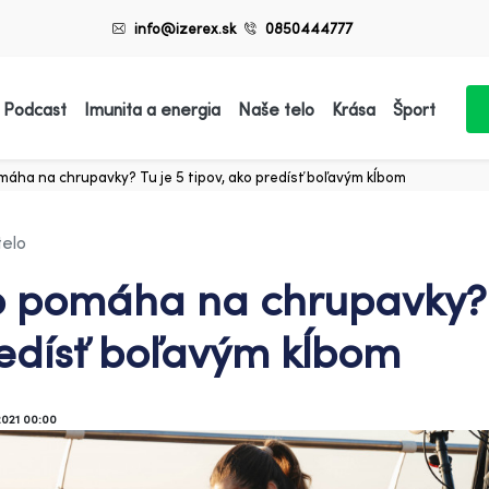
info@izerex.sk
0850444777
 Podcast
Imunita a energia
Naše telo
Krása
Šport
áha na chrupavky? Tu je 5 tipov, ako predísť boľavým kĺbom
telo
 pomáha na chrupavky? Tu
edísť boľavým kĺbom
2021 00:00