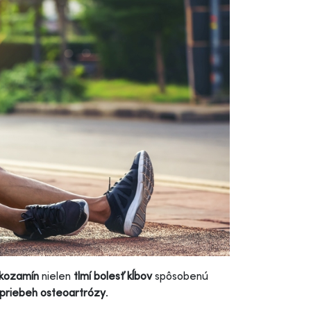
ukozamín
nielen
tlmí bolesť kĺbov
spôsobenú
 priebeh osteoartrózy
.