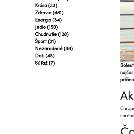
Krása (33)
Zdravie (481)
Energia (34)
Jedlo (150)
Chudnutie (128)
Šport (21)
Nezaradené (38)
Deti (43)
Súťaž (7)
Bolesť
najčas
príčin
Ak
Chrupa
chráni
Čo