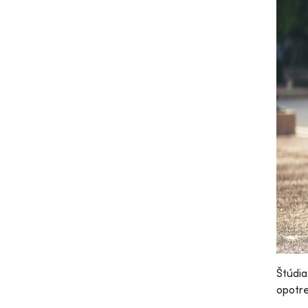
Štúdia
opotr