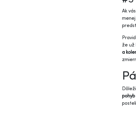
Ak vás
menej 
predst
Pravid
že už 
a kole
zmiern
Pá
Dôleži
pohyb 
posteli