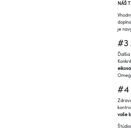
NÁŠ T
Vhodný
doplno
je nav
#3
Ďalšia
Konkré
eikos
Omega-
#4 
Zdravá
kontro
vaše k
Štúdia