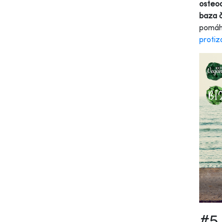
osteoa
baza č
pomáh
proti
#5