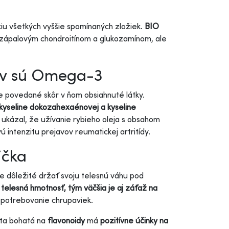
iu všetkých vyššie spomínaných zložiek.
BIO
otizápalovým chondroitínom a glukozamínom, ale
ov sú Omega-3
šie povedané skôr v ňom obsiahnuté látky.
kyseline dokozahexaénovej a kyseline
ukázal, že užívanie rybieho oleja s obsahom
 intenzitu prejavov reumatickej artritídy.
ička
e dôležité držať svoju telesnú váhu pod
 telesná hmotnosť, tým väčšia je aj záťaž na
é opotrebovanie chrupaviek.
ta bohatá na
flavonoidy
má
pozitívne účinky na