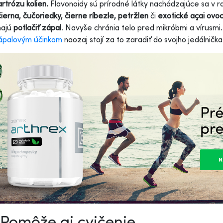
rtrózu kolien.
Flavonoidy sú prírodné látky nachádzajúce sa v ra
ierna, čučoriedky, čierne ríbezle, petržlen
či
exotické açai ovoc
ajú
potlačiť zápal
. Navyše chránia telo pred mikróbmi a vírusmi.
zápalovým účinkom
naozaj stojí za to zaradiť do svojho jedálničk
 Pomôže aj cvičenie