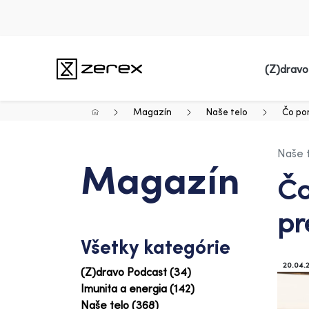
(Z)dravo
Magazín
Naše telo
Čo pom
Naše 
Magazín
Čo
pr
Všetky kategórie
20.04.
(Z)dravo Podcast (34)
Imunita a energia (142)
Naše telo (368)