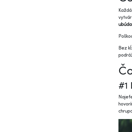
Každá
vytvár
ubúda
Poškod
Bez kĺ
podráž
Čo
#1 
Najefe
hovor
chrupa