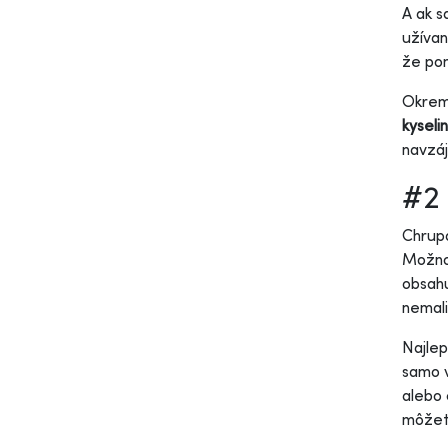
A ak s
užívan
že pom
Okrem 
kyseli
navzáj
#2
Chrupa
Možno 
obsahu
nemali
Najlep
samo v
alebo 
môžet