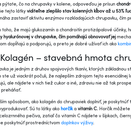
a pýtate, čo na chrupavky v kolene, odpoveďou je prísun
chondr
ie tejto látky
viditeľne zlepšilo stav kolenných kĺbov až u 53% ľu
áha zastaviť aktivitu enzýmov rozkladajúcich chrupavku, čím pris
toho, že majú glukozamín a chondroitín protizápalové účinky, h
ny hyalurónovej v chrupavke, čím pomáhajú obnovovať jej
mechan
om dopĺňajú a podporujú, a preto je dobré užívať ich ako
kombi
 Kolagén – stavebná hmota chr
vka je jedným z druhov spojivových tkanív, ktorých základnou 
ste už viackrát počuli, že najlepším zdrojom tejto esenciálnej l
jú, ale nájdete v nich tiež cukor a iné, zdraviu nie až tak prosp
 preháňať.
ším spôsobom, ako kolagén do chrupaviek doplniť, je poskytnúť 
yprodukovať. Sú to látky ako
horčík
a
vitamín C
. Horčík môžete
celozrnného pečiva, zatiaľ čo vitamín C nájdete v šípkach, čierny
e poskytnúť prostredníctvom
doplnkov výživy
.