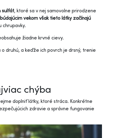
 sulfát
, ktoré sa v nej samovolne prirodzene
ibúdajúcim vekom však tieto látky začínajú
u chrupavky.
obsahuje žiadne krvné cievy.
 o druhú, a keďže ich povrch je drsný, trenie
ajviac chýba
me doplniť látky, ktoré stráca. Konkrétne
ezpečujúcich zdravie a správne fungovanie