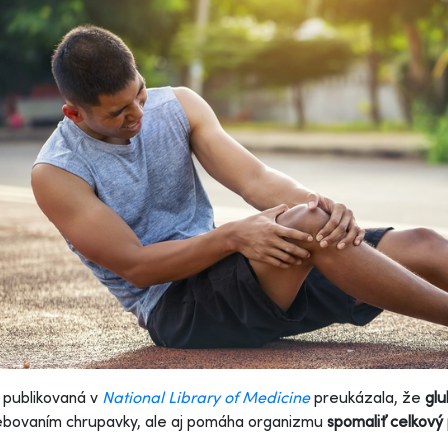
 publikovaná v
National Library of Medicine
preukázala, že
gl
ebovaním chrupavky, ale aj pomáha organizmu
spomaliť celkový