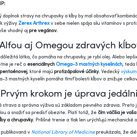
IP:
 doplnok stravy na chrupavky a kĺby by mal obsahovať kombinác
k výživy
Zerex Arthrex
v sebe nielen spája silu vitamínov s pr
yše vhodný aj
pre vegánov
.
 Alfou aj Omegou zdravých kĺb
 dôležitá látka, čo pomáha na chrupavky, je rybí olej. Alebo lep
tne je reč o
esenciálnych
Omega-3 mastných kyselinách
, teda
apentaénovej
, ktoré majú
protizápalové účinky
. Vedecký
výskum
3 mastných kyselín pomáha tlmiť bolesti kĺbov a znižuje celkovú
Prvým krokom je úprava jedáln
 strava a správna výživa sú základom pevného zdravia. Preto j
lou a snažiť sa predísť obezite. Platí totiž, že
čím väčšia je vaša
ĺby a chrupavky
. Prílišné trenie a tlak len urýchľujú mechanick
 publikovaná v
National Library of Medicine
preukázala, že dié