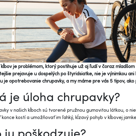
 kĺbov je problémom, ktorý postihuje už aj ľudí v čoraz mladšom
tejšie prejavuje u dospelých po štyridsiatke, nie je výnimkou ani
ou je opotrebovanie chrupavky, a my máme pre vás 5 tipov, ako 
á je úloha chrupavky?
vky v našich kĺboch sú tvorené pružnou gumovitou látkou, o nie
ť konce kostí a umožňovať im ľahký, kĺzavý pohyb v kĺbovej jamk
 ju poškodzuje?