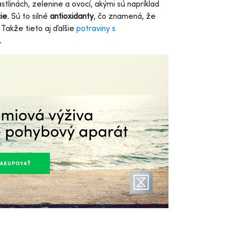
stlinách, zelenine a ovocí, akými sú napríklad
ie
. Sú to silné
antioxidanty
, čo znamená, že
 Takže tieto aj ďalšie
potraviny s
a.