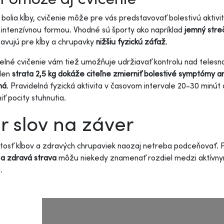
 bolia kĺby, cvičenie môže pre vás predstavovať bolestivú aktivit
intenzívnou formou. Vhodné sú športy ako napríklad
jemný streč
avujú pre kĺby a chrupavky
nižšiu fyzickú záťaž
.
elné cvičenie vám tiež umožňuje udržiavať kontrolu nad telesn
len
strata 2,5 kg dokáže citeľne zmierniť bolestivé symptómy a
ná
. Pravidelná fyzická aktivita v časovom intervale 20-30 minút 
iť pocity stuhnutia.
r slov na záver
tosť kĺbov a zdravých chrupaviek naozaj netreba podceňovať.
a zdravá strava
môžu niekedy znamenať rozdiel medzi aktívn
.