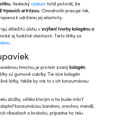
oitínu
. Vedecký
výskum
totiž potvrdil, že
dí trpiacich artrózou
. Chondroitín pracuje tak,
pieva k udržaniu jej elasticity.
rajú dôležitú úlohu v
zvýšení tvorby kolagénu a
ické aj funkčné vlastnosti. Tieto látky sa
náciu
.
upaviek
stavebnou hmotou je proteín zvaný
kolagén
.
átky sú gumové cukríky. Tie síce kolagén
ešné látky, takže by ste to s ich konzumáciou
telu zložky, vďaka ktorým si ho bude môcť
 doplniť konzumáciou banánov, orechov, mandlí,
ch ríbezliach a brokolici, prípadne ho telu