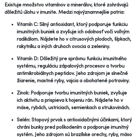
Existuje množstvo vitamínov a minerálov, ktoré zohrávajú
dôležitú úlohu v imunite. Medzi najvýznamnejšie patria:
Vitamín C: Silný antioxidant, ktorý podporuje funkciu
imunitných buniek a zvyšuje ich odolnosť voči voľným
radikálom. Nájdete ho v citrusových plodoch, šípkach,
rakytníku a iných druhoch ovocia a zeleniny.
Vitamín D: Dôležitý pre správnu funkciu imunitného
systému, reguláciu zápalových procesov a tvorbu
antimikrobiálnych peptidov. Jeho zdrojom je slnečné
žiarenie, mastné ryby, vajcia a obohatené potraviny.
Zinok: Podporuje tvorbu imunitných buniek, zvyšuje
ich aktivitu a prispieva k hojeniu rán. Nájdete ho v
mäse, rybách, ustriciach, semienkach a strukovinách.
Selén: Stopový prvok s antioxidačnými účinkami, ktorý
chráni bunky pred poškodením a podporuje imunitný
systém. Jeho zdrojom sú brazílske orechy, ryby, mäso