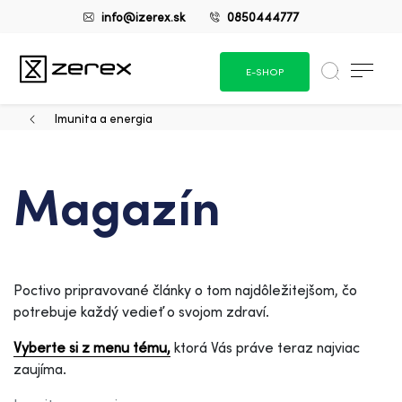
info@izerex.sk
0850444777
E-SHOP
Imunita a energia
Magazín
Poctivo pripravované články o tom najdôležitejšom, čo
potrebuje každý vedieť o svojom zdraví.
Vyberte si z menu tému,
ktorá Vás práve teraz najviac
zaujíma.