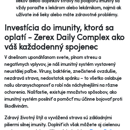
liekov alebo doplnkov stravy na podporu imunity sa
vždy poraďte s lekárom alebo lekárnikom, najmä ak
užívate iné lieky alebo máte zdravotné problémy.
Investícia do imunity, ktorá sa
oplatí - Zerex Daily Complex ako
váš každodenný spojenec
V dnešnom uponáhľanom svete, plnom stresu a
negatívnych vplyvov, je náš imunitný systém vystavený
neustálej paľbe. Vírusy, baktérie, znečistené ovzdušie,
nezdravá strava, nedostatok spánku – to všetko oslabuje
našu obranyschopnosť a robí nás náchylnejšími na rôzne
ochorenia. Našťastie, existuje množstvo spôsobov, ako
imunitný systém posilniť a pomôcť mu účinne bojovať proti
škodlivinám.
Zdravý životný štýl a vyvážená strava sú základnými
piliermi silnej imunity. Doplniť ich však môžete aj cielenou