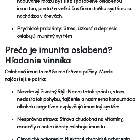
nadúvanie môžu byť tiež spôsobené oslabenou
imunitou, pretože veľká časť imunitného systému sa
nachádza v črevách.
Psychické problémy: Stres, úzkosť a depresia
oslabujú imunitný systém
Prečo je imunita oslabená?
Hľadanie vinníka
Oslabená imunita môže mať rôzne príčiny. Medzi
najčastejšie patria:
Nezdravý životný štýl: Nedostatok spánku, stres,
nedostatok pohybu, fajčenie a nadmerná konzumácia
alkoholu negatívne ovplyvňujú imunitný systém.
Nesprávna strava: Strava chudobná na vitamíny,
minerály a antioxidanty oslabuje imunitu.
Chronické ochorenia: Niektoré chronické ochorenia,