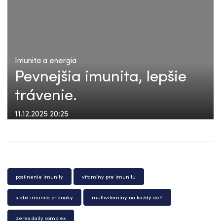
Imunita a energia
Pevnejšia imunita, lepšie
trávenie.
11.12.2025 20:25
posilnenie imunity
vitamíny pre imunitu
slabá imunita príznaky
multivitamíny na každý deň
zerex daily complex