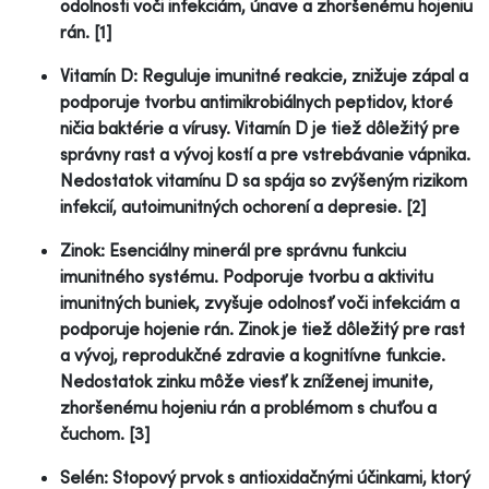
odolnosti voči infekciám, únave a zhoršenému hojeniu
rán. [1]
Vitamín D: Reguluje imunitné reakcie, znižuje zápal a
podporuje tvorbu antimikrobiálnych peptidov, ktoré
ničia baktérie a vírusy. Vitamín D je tiež dôležitý pre
správny rast a vývoj kostí a pre vstrebávanie vápnika.
Nedostatok vitamínu D sa spája so zvýšeným rizikom
infekcií, autoimunitných ochorení a depresie. [2]
Zinok: Esenciálny minerál pre správnu funkciu
imunitného systému. Podporuje tvorbu a aktivitu
imunitných buniek, zvyšuje odolnosť voči infekciám a
podporuje hojenie rán. Zinok je tiež dôležitý pre rast
a vývoj, reprodukčné zdravie a kognitívne funkcie.
Nedostatok zinku môže viesť k zníženej imunite,
zhoršenému hojeniu rán a problémom s chuťou a
čuchom. [3]
Selén: Stopový prvok s antioxidačnými účinkami, ktorý