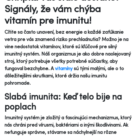
Signály, že vám chýba
vitamín pre imunitu!
Cítite sa často unavení, bez energie a každé zafúkanie
vetra pre vás znamená riziko prechladnutia? Možno je na
vine nedostatok vitamínov, ktoré sú kľúčové pre silný
imunitný systém. Náš organizmus je ako dobre naolejovaný
stroj, ktorý potrebuje všetky potrebné súčiastky, aby
fungoval bezchybne. A
vitamíny
sú tými malými, ale o to
dôležitejšími skrutkami, ktoré držia našu imunitu
pohromade.
Slabá imunita: Keď telo bije na
poplach
Imunitný systém je zložitý a fascinujúci mechanizmus, ktorý
nás chráni pred vírusmi, baktériami a inými škodlivinami. Ak
nefunguje správne, stávame sa náchylnejší na rôzne