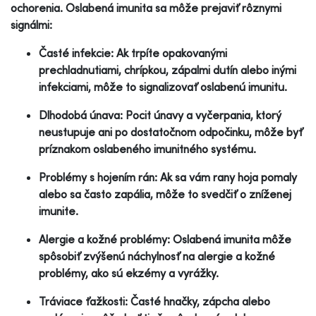
ochorenia. Oslabená imunita sa môže prejaviť rôznymi
signálmi:
Časté infekcie: Ak trpíte opakovanými
prechladnutiami, chrípkou, zápalmi dutín alebo inými
infekciami, môže to signalizovať oslabenú imunitu.
Dlhodobá únava: Pocit únavy a vyčerpania, ktorý
neustupuje ani po dostatočnom odpočinku, môže byť
príznakom oslabeného imunitného systému.
Problémy s hojením rán: Ak sa vám rany hoja pomaly
alebo sa často zapália, môže to svedčiť o zníženej
imunite.
Alergie a kožné problémy: Oslabená imunita môže
spôsobiť zvýšenú náchylnosť na alergie a kožné
problémy, ako sú ekzémy a vyrážky.
Tráviace ťažkosti: Časté hnačky, zápcha alebo