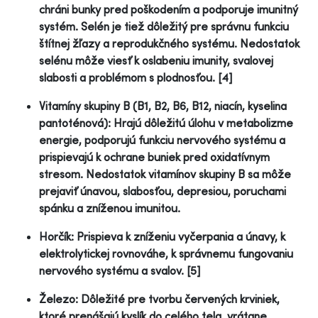
chráni bunky pred poškodením a podporuje imunitný
systém. Selén je tiež dôležitý pre správnu funkciu
štítnej žľazy a reprodukčného systému. Nedostatok
selénu môže viesť k oslabeniu imunity, svalovej
slabosti a problémom s plodnosťou. [4]
Vitamíny skupiny B (B1, B2, B6, B12, niacín, kyselina
pantoténová): Hrajú dôležitú úlohu v metabolizme
energie, podporujú funkciu nervového systému a
prispievajú k ochrane buniek pred oxidatívnym
stresom. Nedostatok vitamínov skupiny B sa môže
prejaviť únavou, slabosťou, depresiou, poruchami
spánku a zníženou imunitou.
Horčík: Prispieva k zníženiu vyčerpania a únavy, k
elektrolytickej rovnováhe, k správnemu fungovaniu
nervového systému a svalov. [5]
Železo: Dôležité pre tvorbu červených krviniek,
ktoré prenášajú kyslík do celého tela, vrátane