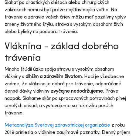
Siahať po drastických diétach alebo chirurgických
zákrokoch nemusí byť práve najšťastnejšia voľba. Na
trávenie a zdravie vašich čriev môžu mať pozitívny vplyv
zmeny životného štýlu, strava s vysokým obsahom živín
alebo bylinky na podporu trávenia.
Vláknina - základ dobrého
trávenia
Mnoho štúdií úzko spája stravu s vysokým obsahom
vlákniny s
dlhším a zdravším životom
. Hoci je všeobecne
známe, že vláknina je dobrá pre trávenie, odporúčané
denné dávky vlákniny
zvyčajne nedodržujeme
. Práve
naopak. Siahame skôr po spracovaných potravinách plnej
umelých prísad, a vystavujeme sa tak riziku porúch
trávenia.
Metaanalýza Svetovej zdravotníckej organizácie
z roku
2019 priniesla o vláknine zaujímavé poznatky. Denný príjem