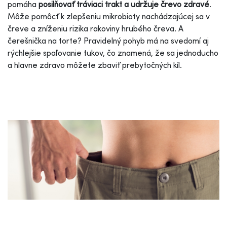
pomáha
posilňovať tráviaci trakt a udržuje črevo zdravé
.
Môže pomôcť k zlepšeniu mikrobioty nachádzajúcej sa v
čreve a zníženiu rizika rakoviny hrubého čreva. A
čerešnička na torte? Pravidelný pohyb má na svedomí aj
rýchlejšie spaľovanie tukov, čo znamená, že sa jednoducho
a hlavne zdravo môžete zbaviť prebytočných kíl.