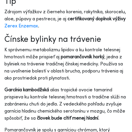
Tip
Zdrojom výťažkov z čierneho korenia, rakytníka, skorocelu,
aloe, púpavy a pestreca, je aj
certifikovaný doplnok výživy
Zerex Enzemax
.
Čínske bylinky na trávenie
K správnemu
metabolizmu lipidov a ku kontrole telesnej
hmotnosti môže prispieť aj
pomarančovník horký
, jedna z
byliniek na trávenie tradičnej čínskej medicíny. Používa sa
na uvoľnenie bolestí v oblasti brucha, podporu trávenia aj
ako prostriedok proti plynatosti.
Garcínia kambodžská
alias tropické ovocie tamarind
prispieva ku kontrole telesnej hmotnosti a tradične slúži na
zabráneniu chuti do jedla. Z vedeckého pohľadu zvyšuje
garnícia hladinu chemického serotonínu v mozgu, čo môže
spôsobiť, že sa
človek bude cítiť menej hladní
.
Pomarančovník je spolu s garníciou chrómom,
ktorý