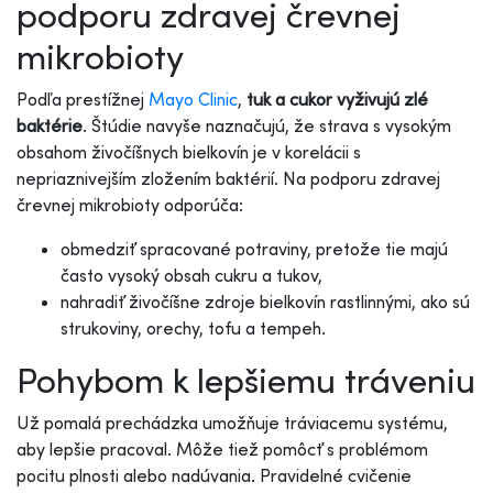
podporu zdravej črevnej
mikrobioty
Podľa prestížnej
Mayo Clinic
,
tuk a cukor vyživujú zlé
baktérie
. Štúdie navyše naznačujú, že strava s vysokým
obsahom živočíšnych bielkovín je v korelácii s
nepriaznivejším zložením baktérií. Na podporu zdravej
črevnej mikrobioty odporúča:
obmedziť spracované potraviny, pretože tie majú
často vysoký obsah cukru a tukov,
nahradiť živočíšne zdroje bielkovín rastlinnými, ako sú
strukoviny, orechy, tofu a tempeh.
Pohybom k lepšiemu tráveniu
Už pomalá prechádzka umožňuje tráviacemu systému,
aby lepšie pracoval. Môže tiež pomôcť s problémom
pocitu plnosti alebo nadúvania. Pravidelné cvičenie