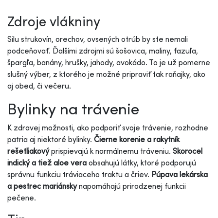
Zdroje vlákniny
Silu strukovín, orechov, ovsených otrúb by ste nemali
podceňovať. Ďalšími zdrojmi sú šošovica, maliny, fazuľa,
špargľa, banány, hrušky, jahody, avokádo. To je už pomerne
slušný výber, z ktorého je možné pripraviť tak raňajky, ako
aj obed, či večeru.
Bylinky na trávenie
K zdravej možnosti, ako podporiť svoje trávenie, rozhodne
patria aj niektoré bylinky.
Čierne korenie a rakytník
rešetliakový
prispievajú k normálnemu tráveniu.
Skorocel
indický a tiež aloe vera
obsahujú látky, ktoré podporujú
správnu funkciu tráviaceho traktu a čriev.
Púpava lekárska
a pestrec mariánsky
napomáhajú prirodzenej funkcii
pečene.