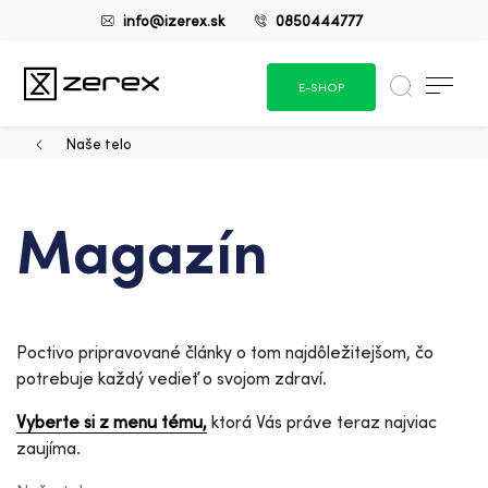
info@izerex.sk
0850444777
E-SHOP
Naše telo
Magazín
Poctivo pripravované články o tom najdôležitejšom, čo
potrebuje každý vedieť o svojom zdraví.
Vyberte si z menu tému,
ktorá Vás práve teraz najviac
zaujíma.