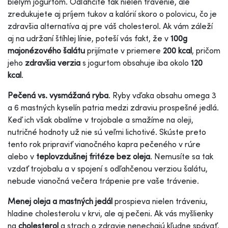
bielym jogurtom. Odľahčite tak nielen trávenie, ale
zredukujete aj príjem tukov a kalórií skoro o polovicu, čo je
zdravšia alternatíva aj pre váš cholesterol. Ak vám záleží
aj na udržaní štíhlej línie, poteší vás fakt, že v
100g
majonézového šalátu
prijímate v priemere
200 kcal
, pričom
jeho
zdravšia verzia
s jogurtom obsahuje iba okolo
120
kcal
.
Pečená vs. vysmážaná ryba
. Ryby vďaka obsahu omega 3
a 6 mastných kyselín patria medzi zdraviu prospešné jedlá.
Keď ich však obalíme v trojobale a smažíme na oleji,
nutričné hodnoty už nie sú veľmi lichotivé. Skúste preto
tento rok pripraviť vianočného kapra pečeného v rúre
alebo v
teplovzdušnej fritéze bez oleja
. Nemusíte sa tak
vzdať trojobalu a v spojení s odľahčenou verziou šalátu,
nebude vianočná večera trápenie pre vaše trávenie.
Menej oleja a mastných jedál
prospieva nielen tráveniu,
hladine cholesterolu v krvi, ale aj pečeni. Ak vás myšlienky
na
cholesterol
a strach o zdravie nenechajú kľudne spávať,