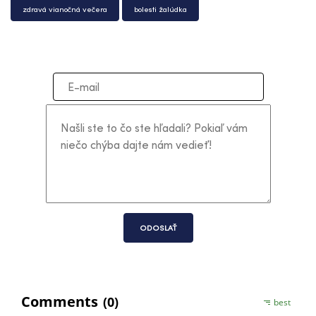
zdravá vianočná večera
bolesti žalúdka
ODOSLAŤ