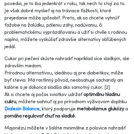
povedia, je to iba jedenkrát v roku, tak nech to stojí za to.
Je však dobré myslieť aj na tráviace ťažkosti, ktoré
prejedanie môže spôsobiť. Preto, ak sa chcete vyhnúť
ťažobe na žalúdku, páleniu záhy, nadúvaniu, či
problematickému vyprázdňovaniu a užiť si chvíle s rodinou
naplno, môžete vyskúšať zdravšie alternatívy obľúbených
jedál.
Cukor pri pečení skúste nahradiť napríklad síce sladkým, ale
zdravším medom.
Prírodnou alternatívou, ideálnou aj pre diabetikov, môže
byť stevia. Má rastlinný pôvod, neobsahuje sacharidy ani
kalórie a je dokonca sladšia ako samotný cukor. [2]
Ak si chcete aj počas sviatkov udržať
optimálnu hladinu
cukru
, môžete siahnuť aj po prírodnom výživovom doplnku
Dialexin Balance
, ktorý podporuje
metabolizmus glukózy
a
pomáha regulovať chuť na sladké
.
Majonézu môžete v šaláte minimálne z polovice nahradiť