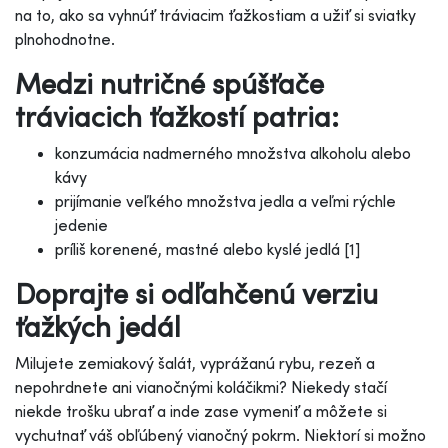
na to, ako sa vyhnúť tráviacim ťažkostiam a užiť si sviatky
plnohodnotne.
Medzi nutričné spúšťače
tráviacich ťažkostí patria:
konzumácia nadmerného množstva alkoholu alebo
kávy
prijímanie veľkého množstva jedla a veľmi rýchle
jedenie
príliš korenené, mastné alebo kyslé jedlá [1]
Doprajte si odľahčenú verziu
ťažkých jedál
Milujete zemiakový šalát, vyprážanú rybu, rezeň a
nepohrdnete ani vianočnými koláčikmi? Niekedy stačí
niekde trošku ubrať a inde zase vymeniť a môžete si
vychutnať váš obľúbený vianočný pokrm. Niektorí si možno