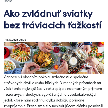
Jedlo
Ako zvládnuť sviatky
bez tráviacich ťažkostí
12.12.2022 00:00
Vianoce sú obdobím pokoja, srdečnosti a spoločne
strávených chvíľ v kruhu blízkych. V mnohých prípadoch sa
však tento najkrajší čas v roku spája s nadmerným príjmom
nezdravých, sladkých, vyprážaných a vysokokalorických
jedál, ktoré nám rodinnú idylku dokážu poriadne
znepríjemniť. Preto sme si v nasledujúcom článku posvietili