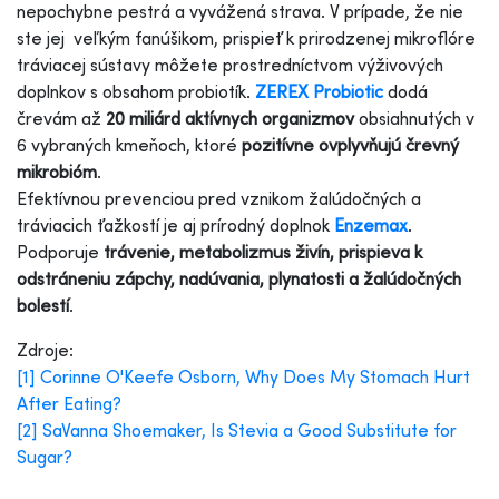
nepochybne pestrá a vyvážená strava. V prípade, že nie
ste jej veľkým fanúšikom, prispieť k prirodzenej mikroflóre
tráviacej sústavy môžete prostredníctvom výživových
doplnkov s obsahom probiotík.
ZEREX Probiotic
dodá
črevám až
20 miliárd aktívnych organizmov
obsiahnutých v
6 vybraných kmeňoch, ktoré
pozitívne ovplyvňujú črevný
mikrobióm
.
Efektívnou prevenciou pred vznikom žalúdočných a
tráviacich ťažkostí je aj prírodný doplnok
Enzemax
.
Podporuje
trávenie, metabolizmus živín, prispieva k
odstráneniu zápchy, nadúvania, plynatosti a žalúdočných
bolestí
.
Zdroje:
[1] Corinne O'Keefe Osborn, Why Does My Stomach Hurt
After Eating?
[2] SaVanna Shoemaker, Is Stevia a Good Substitute for
Sugar?