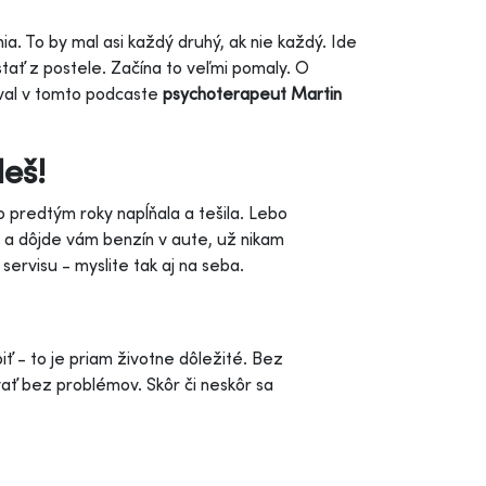
. To by mal asi každý druhý, ak nie každý. Ide
stať z postele. Začína to veľmi pomaly. O
val v tomto podcaste
psychoterapeut Martin
eš!
o predtým roky napĺňala a tešila. Lebo
, a dôjde vám benzín v aute, už nikam
servisu - myslite tak aj na seba.
iť - to je priam životne dôležité. Bez
ať bez problémov. Skôr či neskôr sa