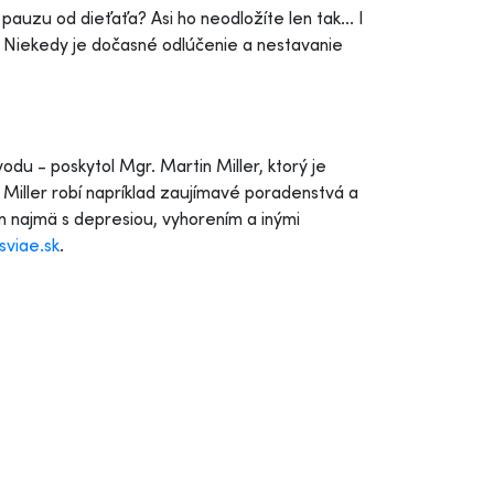
pauzu od dieťaťa? Asi ho neodložíte len tak... I
ť. Niekedy je dočasné odlúčenie a nestavanie
du - poskytol Mgr. Martin Miller, ktorý je
ller robí napríklad zaujímavé poradenstvá a
 najmä s depresiou, vyhorením a inými
viae.sk
.