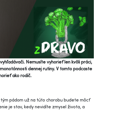
vyhľadávači. Nemusíte vyhorieť len kvôli práci,
, monotónnosti dennej rutiny. V tomto podcaste
orieť ako rodič.
, tým pádom už na túto chorobu budete môcť
ie je stav, kedy nevidíte zmysel života, a