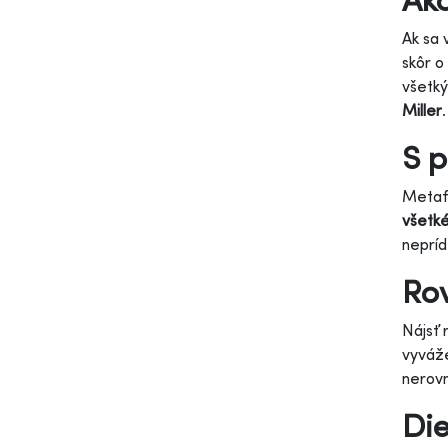
Ak sa 
skôr o
všetký
Miller
S p
Metafo
všetké
nepríd
Ro
Nájsť 
vyváže
nerovn
Die