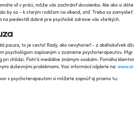
máte síl v práci, môže vás zachrániť dovolenka. Ale ako si dáte 
alo by sa – k starým rodičom na víkend, atď. Treba sa zamyslie
a na piedestál dobré pre psychické zdravie vás všetkých.
uza
lá pauza, to je cesta! Rady, ako nevyhorieť - z akéhokoľvek dôvo
 psychológom zapísaným v zozname psychoterapeutov. Mgr. Mi
g pri chôdzi. Patrí k mediálne známym osobám. Pomáha klientom
nymi duševnými problémami. Viac informácií nájdete na:
www.ars
or s psychoterapeutom si môžete zapnúť aj priamo tu: