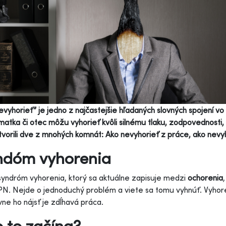
evyhorieť” je jedno z najčastejšie hľadaných slovných spojení vo 
 matka či otec môžu vyhorieť kvôli silnému tlaku, zodpovednosti
vorili dve z mnohých komnát: Ako nevyhorieť z práce, ako nevyh
ndóm vyhorenia
syndróm vyhorenia, ktorý sa aktuálne zapisuje medzi
ochorenia
 PN. Nejde o jednoduchý problém a viete sa tomu vyhnúť. Vyhoren
ne ho nájsť je zdĺhavá práca.
 to začína?