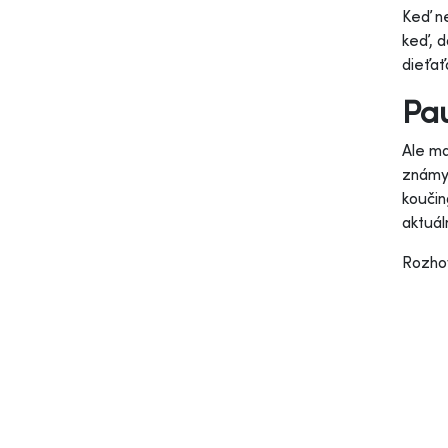
Keď ne
keď, d
dieťať
Pa
Ale ma
známym
koučin
aktuál
Rozhov