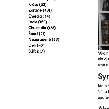
Krása (33)
Zdravie (481)
Energia (34)
Jedlo (150)
Chudnutie (128)
Šport (21)
Nezaradené (38)
Deti (43)
Súťaž (7)
“Ako n
ale aj
sme ot
Sy
Ide o 
ísť na
opätov
Ako