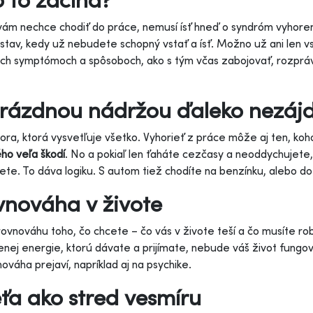
vám nechce chodiť do práce, nemusí ísť hneď o syndróm vyhorenia
 stav, kedy už nebudete schopný vstať a ísť. Možno už ani len v
ch symptómoch a spôsoboch, ako s tým včas zabojovať, rozprá
.
rázdnou nádržou ďaleko nezájd
ra, ktorá vysvetľuje všetko. Vyhorieť z práce môže aj ten, koh
ho veľa škodí
. No a pokiaľ len ťaháte cezčasy a neoddychujete
ete. To dáva logiku. S autom tiež chodíte na benzínku, alebo do 
vnováha v živote
rovnováhu toho, čo chcete – čo vás v živote teší a čo musíte rob
nej energie, ktorú dávate a prijímate, nebude váš život fungov
ováha prejaví, napríklad aj na psychike.
ťa ako stred vesmíru