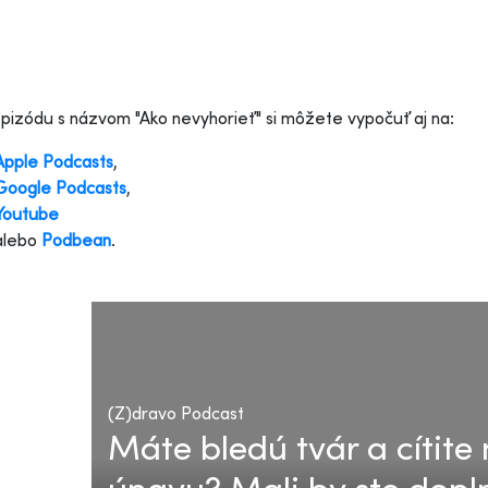
pizódu s názvom "Ako nevyhorieť" si môžete vypočuť aj na:
Apple Podcasts
,
Google Podcasts
,
Youtube
alebo
Podbean
.
(Z)dravo Podcast
Máte bledú tvár a cítit