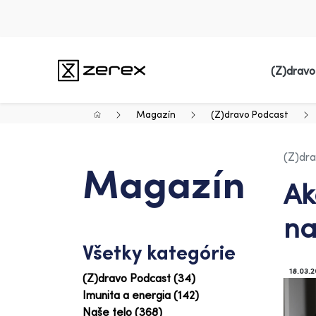
(Z)dravo
Magazín
(Z)dravo Podcast
(Z)dr
Magazín
Ak
na
Všetky kategórie
18.03.
(Z)dravo Podcast (34)
Imunita a energia (142)
Naše telo (368)