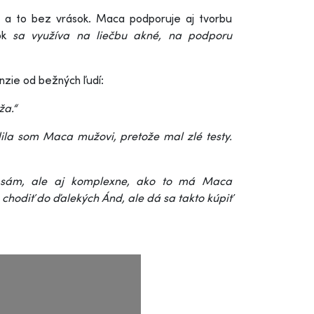
i a to bez vrások. Maca podporuje aj tvorbu
dok
sa využíva na liečbu akné
,
na podporu
nzie od bežných ľudí:
uža
.“
la som Maca mužovi, pretože mal zlé testy.
n sám, ale aj komplexne, ako to má Maca
 chodiť do ďalekých Ánd, ale dá sa takto kúpiť