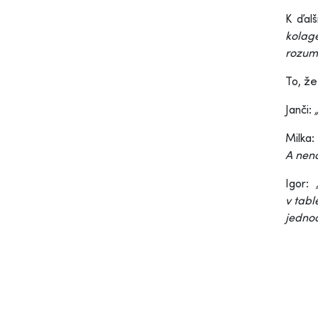
K ďal
kolag
rozumo
To, ž
Janči:
Milka:
A neno
Igor:
v tabl
jednod