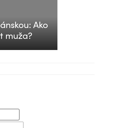
uánskou: Ako
ot muža?