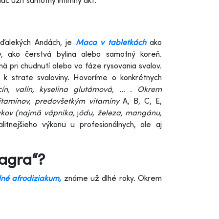
ac užiť samotný intímny akt.
 ďalekých Andách, je
Maca v tabletkách
ako
y, ako čerstvá bylina alebo samotný koreň.
ä pri chudnutí alebo vo fáze rysovania svalov.
 k strate svaloviny. Hovoríme o konkrétnych
cín, valín, kyselina glutámová, ... . Okrem
itamínov, predovšetkým vitamíny
A, B, C, E,
vkov (najmä vápnika
,
j
ódu, železa, mangánu,
tnejšieho výkonu u profesionálnych, ale aj
agra“?
ilné afrodiziakum,
známe už dlhé roky. Okrem