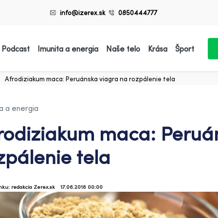
info@izerex.sk
0850444777
 Podcast
Imunita a energia
Naše telo
Krása
Šport
Afrodiziakum maca: Peruánska viagra na rozpálenie tela
a a energia
rodiziakum maca: Peruá
zpálenie tela
ánku: redakcia Zerex.sk
17.06.2016 00:00