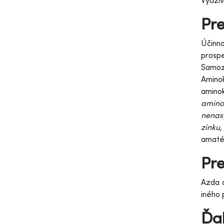
Využív
Pre
Účinn
prosp
Samoz
Amino
amino
amino
nenas
zinku,
amaté
Pr
Azda 
iného 
Ďal