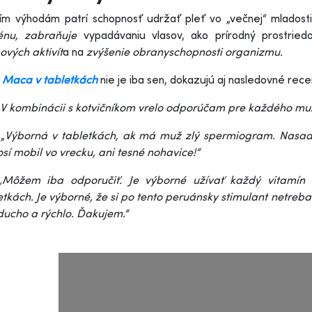
ším výhodám patrí schopnosť udržať pleť vo „večnej“ mladost
énu, zabraňuje
vypadávaniu vlasov, ako prírodný prostrie
vých aktivít
a na
zvýšenie obranyschopnosti organizmu
.
e
Maca v tabletkách
nie je iba sen, dokazujú aj nasledovné rece
„V kombinácii s kotvičníkom vrelo odporúčam pre každého m
 „
Výborná v tabletkách, ak má muž zlý spermiogram. Nasadi
sí mobil vo vrecku, ani tesné nohavice!“
„Môžem iba odporučiť. Je výborné užívať každý vitamí
etkách. Je výborné, že si po tento peruánsky stimulant netreba
ucho a rýchlo. Ďakujem.“