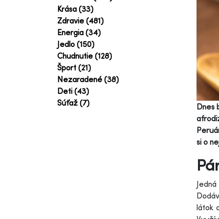
Krása (33)
Zdravie (481)
Energia (34)
Jedlo (150)
Chudnutie (128)
Šport (21)
Nezaradené (38)
Deti (43)
Súťaž (7)
Dnes b
afrodi
Peruán
si o nej
Pár
Jedná
Dodáva
látok 