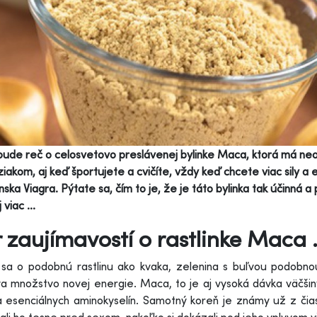
ude reč o celosvetovo preslávenej bylinke Maca, ktorá má neop
ziakom, aj keď športujete a cvičíte, vždy keď chcete viac sily a en
ska Viagra. Pýtate sa, čím to je, že je táto bylinka tak účinn
 viac ...
 zaujímavostí o rastlinke Maca .
 sa o podobnú rastlinu ako kvaka, zelenina s buľvou podobn
 množstvo novej energie. Maca, to je aj vysoká dávka väčšin
a esenciálnych aminokyselín. Samotný koreň je známy už z čias 