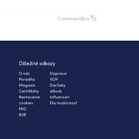
Dôležité odkazy
O nás
Doprava
Poradňa
VOP
Magazín
Darčeky
Certifikáty
eBook
Nastavenie
Influenceri
cookies
Eko budúcnosť
FAQ
B2B