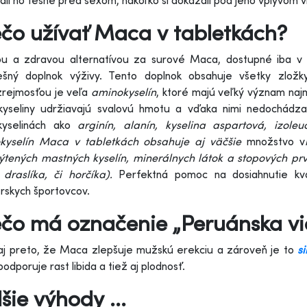
ali ho tesne pred sexom, nakoľko si dokázali pod jeho vplyvom vi
čo užívať Maca v tabletkách?
ou a zdravou alternatívou za surové Maca, dostupné iba v
ešný doplnok výživy. Tento doplnok obsahuje všetky zložk
rejmosťou je veľa
aminokyselín
, ktoré majú veľký význam najm
kyseliny udržiavajú svalovú hmotu a vďaka nimi nedochádza
kyselinách ako
arginín, alanín, kyselina aspartová, izoleu
kyselín Maca v tabletkách obsahuje aj väčšie
množstvo v
ýtených mastných kyselín, minerálnych látok a stopových pr
 draslíka, či horčíka)
.
Perfektná pomoc na dosiahnutie kvali
rskych športovcov.
ečo má označenie „Peruánska vi
aj preto, že Maca zlepšuje mužskú erekciu a zároveň je to
s
podporuje rast libida a tiež aj plodnosť.
šie výhody ...