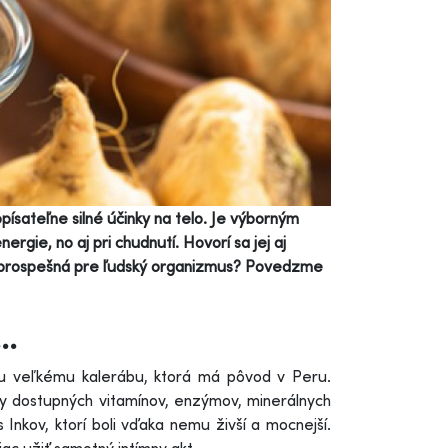
ísateľne silné účinky na telo. Je výborným
ergie, no aj pri chudnutí. Hovorí sa jej aj
á a prospešná pre ľudský organizmus? Povedzme
..
ou veľkému kalerábu, ktorá má pôvod v Peru.
y dostupných vitamínov, enzýmov, minerálnych
Inkov, ktorí boli vďaka nemu živší a mocnejší.