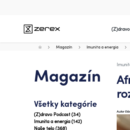
(Z)dravo
Magazín
Imunita a energia
Imunit
Magazín
Af
ro
Všetky kategórie
Autor čl
(Z)dravo Podcast (34)
Imunita a energia (142)
Naše telo (368)