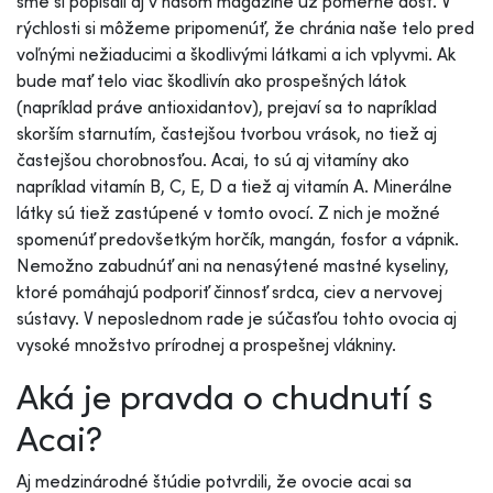
sme si popísali aj v našom magazíne už pomerne dosť. V
rýchlosti si môžeme pripomenúť, že chránia naše telo pred
voľnými nežiaducimi a škodlivými látkami a ich vplyvmi. Ak
bude mať telo viac škodlivín ako prospešných látok
(napríklad práve antioxidantov), prejaví sa to napríklad
skorším starnutím, častejšou tvorbou vrások, no tiež aj
častejšou chorobnosťou. Acai, to sú aj vitamíny ako
napríklad vitamín B, C, E, D a tiež aj vitamín A. Minerálne
látky sú tiež zastúpené v tomto ovocí. Z nich je možné
spomenúť predovšetkým horčík, mangán, fosfor a vápnik.
Nemožno zabudnúť ani na nenasýtené mastné kyseliny,
ktoré pomáhajú podporiť činnosť srdca, ciev a nervovej
sústavy. V neposlednom rade je súčasťou tohto ovocia aj
vysoké množstvo prírodnej a prospešnej vlákniny.
Aká je pravda o chudnutí s
Acai?
Aj medzinárodné štúdie potvrdili, že ovocie acai sa