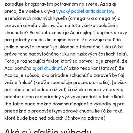
zaraďuje k najzdravším potravinám na svete. Azda aj
preto, že v sebe ukrýva
vysoký podiel antioxidantov
,
esenciálnych mastných kyselín (omega-6 a omega-9) a
zároveň aj veľa vlákniny. Čo má toto všetko spoločné s
chudnutím? Vo všeobecnosti je Acai najlepší doplnok stravy
pre potreby chudnutia, najmä preto, že znižuje chuť do
jedla a navyše spomaľuje ukladanie telesného tuku (čiže
práve toho nadbytočného tuku na rizikových častiach tela).
Toto je rozhodujúci faktor, ktorý sa potvrdil a je zrejmé, že
Acai pomáha aj
pri chudnutí
. Možno teda konštatovať, že
Acaico je spôsob, ako prírodne schudnúť a zároveň byť aj
večne "mladí" (keďže spomaľuje proces starnutia). Je však
potrebné ho dlhodobo užívať, či už ako ovocie v čerstvej
podobe alebo ako prírodný výživový produkt v tabletkách.
Iba takto bude možné dosiahnuť najlepšie výsledky aj pre
priebežné a predovšetkým zdravé chudnutie (čiže také,
ktoré bude bez nežiaducich účinkov na zdravie).
Aké sú ďalšie výhody