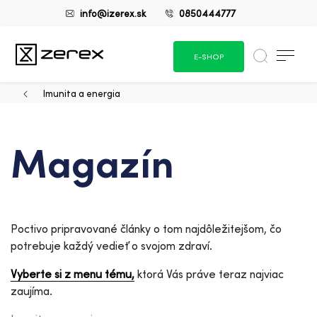
info@izerex.sk
0850444777
E-SHOP
Imunita a energia
Magazín
Poctivo pripravované články o tom najdôležitejšom, čo
potrebuje každý vedieť o svojom zdraví.
Vyberte si z menu tému,
ktorá Vás práve teraz najviac
zaujíma.