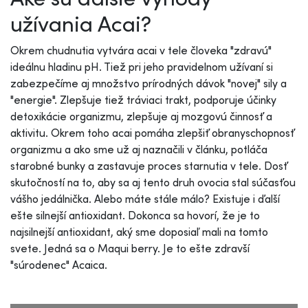
užívania Acai?
Okrem chudnutia vytvára acai v tele človeka "zdravú"
ideálnu hladinu pH. Tiež pri jeho pravidelnom užívaní si
zabezpečíme aj množstvo prírodných dávok "novej" sily a
"energie". Zlepšuje tiež tráviaci trakt, podporuje účinky
detoxikácie organizmu, zlepšuje aj mozgovú činnosť a
aktivitu. Okrem toho acai pomáha zlepšiť obranyschopnosť
organizmu a ako sme už aj naznačili v článku, potláča
starobné bunky a zastavuje proces starnutia v tele. Dosť
skutočností na to, aby sa aj tento druh ovocia stal súčasťou
vášho jedálnička. Alebo máte stále málo? Existuje i ďalší
ešte silnejší antioxidant. Dokonca sa hovorí, že je to
najsilnejší antioxidant, aký sme doposiaľ mali na tomto
svete. Jedná sa o Maqui berry. Je to ešte zdravší
"súrodenec" Acaica.