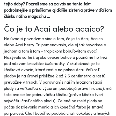
tejto doby? Pozreli sme sa za vás na tento fakt
podrobnejšie a prinášame aj ďalšie zistenia práve v ďalšom
článku nášho magazínu ...
Čo je to Acai alebo acaico?
Na úvod si povedzme viac o tom, čo je to Acai, Acaico
alebo Acai berry. Tri pomenovania, ale aj tak hovoríme o
jednom a tom istom - tropickom bobuľovitom ovocí.
Nazývalo sa tiež aj ako ovocie bohov a poznáme ho tiež
pod názvom brazílske čučoriedky. V skutočnosti je to
kôstkové ovocie, ktoré rastie na palme Acai. Veľkosť
plodov je na úrovni približne 2 až 2,5 centimetra a rastú
prevažne v trsoch. V porovnaní s naším hroznom (acai
plody sa veľkosťou a výzorom podobajú práve hroznu), má
toto ovocie len jednu väčšiu kôstku (práve kôstka tvorí
najväčšiu časť celého plodu). Zelené nezrelé plody sa
počas dozrievania menia a ich konečná farba je tmavá
purpurová. Chuť bobúľ sa podobá chuti čokolády a lesných