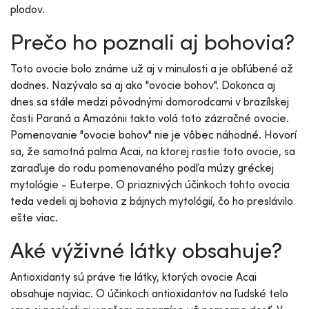
plodov.
Prečo ho poznali aj bohovia?
Toto ovocie bolo známe už aj v minulosti a je obľúbené až
dodnes. Nazývalo sa aj ako "ovocie bohov". Dokonca aj
dnes sa stále medzi pôvodnými domorodcami v brazílskej
časti Paraná a Amazónii takto volá toto zázračné ovocie.
Pomenovanie "ovocie bohov" nie je vôbec náhodné. Hovorí
sa, že samotná palma Acai, na ktorej rastie toto ovocie, sa
zaraďuje do rodu pomenovaného podľa múzy gréckej
mytológie - Euterpe. O priaznivých účinkoch tohto ovocia
teda vedeli aj bohovia z bájnych mytológií, čo ho preslávilo
ešte viac.
Aké výživné látky obsahuje?
Antioxidanty sú práve tie látky, ktorých ovocie Acai
obsahuje najviac. O účinkoch antioxidantov na ľudské telo