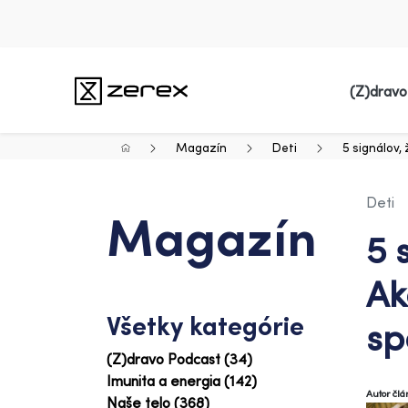
(Z)dravo
Magazín
Deti
5 signálov,
Deti
Magazín
5 
Ak
Všetky kategórie
sp
(Z)dravo Podcast (34)
Imunita a energia (142)
Autor čl
Naše telo (368)