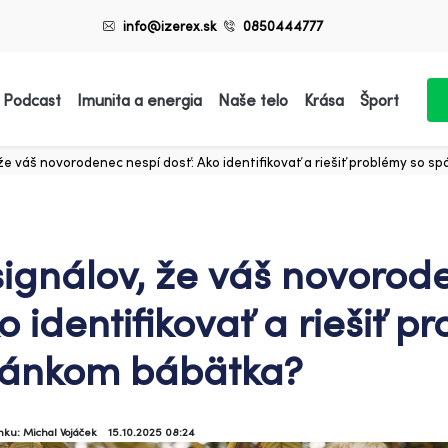
info@izerex.sk
0850444777
 Podcast
Imunita a energia
Naše telo
Krása
Šport
 že váš novorodenec nespí dosť: Ako identifikovať a riešiť problémy so 
signálov, že váš novorod
o identifikovať a riešiť p
ánkom bábätka?
ánku: Michal Vojáček
15.10.2025 08:24