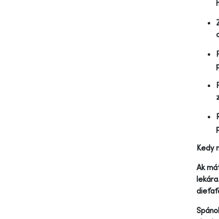
Kedy n
Ak mát
lekára
dieťať
Spánok