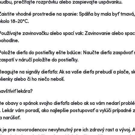
hudbu, prečítajte rozprávku alebo zaspievajte uspávanku.
Zaistite vhodné prostredie na spanie: Spálňa by mala byť tmavá,
okolo 18-20°C.
Používajte zavinovačku alebo spací vak: Zavinovanie alebo spac
pohodlne.
Položte dieťa do postieľky ešte bdúce: Naučte dieťa zaspávať s
zaspatí v náručí položíte do postieľky.
Reagujte na signály dieťaťa: Ak sa vaše dieťa prebudí a plače, sk
plienky alebo či ho niečo nebolí.
avštíviť lekára?
e obavy o spánok svojho dieťaťa alebo ak sa vám nedarí problém
. Lekár vám poradí, ako najlepšie postupovať a vylúči prípadné
a narúšať.
 je pre novorodencov nevyhnutný pre ich zdravý rast a vývoj. A