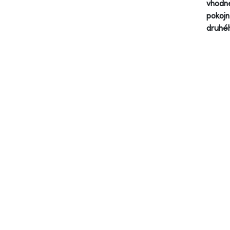
vhodn
pokojn
druhéh