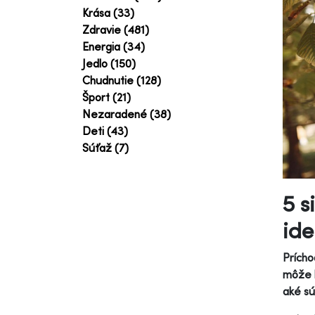
Krása (33)
Zdravie (481)
Energia (34)
Jedlo (150)
Chudnutie (128)
Šport (21)
Nezaradené (38)
Deti (43)
Súťaž (7)
5 s
ide
Prícho
môže b
aké sú