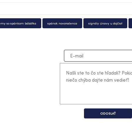
émy so spánkom bábätka
spánok novorodenca
signály únavy u dojčiat
ODOSLAŤ