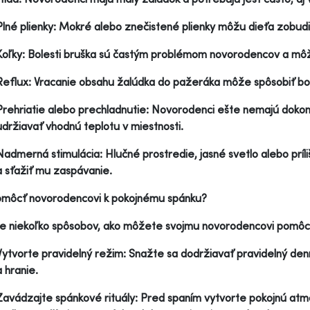
Plné plienky: Mokré alebo znečistené plienky môžu dieťa zobudi
Koľky: Bolesti bruška sú častým problémom novorodencov a môž
Reflux: Vracanie obsahu žalúdka do pažeráka môže spôsobiť bol
Prehriatie alebo prechladnutie: Novorodenci ešte nemajú dokon
udržiavať vhodnú teplotu v miestnosti.
Nadmerná stimulácia: Hlučné prostredie, jasné svetlo alebo príli
a sťažiť mu zaspávanie.
omôcť novorodencovi k pokojnému spánku?
je niekoľko spôsobov, ako môžete svojmu novorodencovi pomôc
Vytvorte pravidelný režim: Snažte sa dodržiavať pravidelný de
a hranie.
Zavádzajte spánkové rituály: Pred spaním vytvorte pokojnú atmos