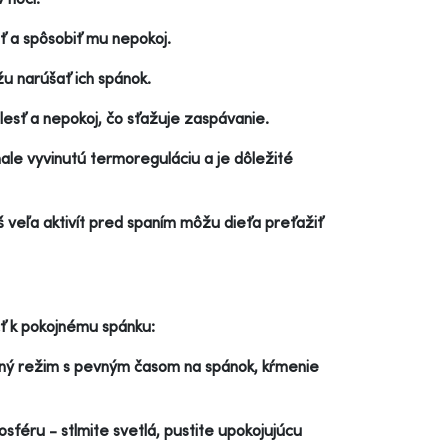
ť a spôsobiť mu nepokoj.
u narúšať ich spánok.
esť a nepokoj, čo sťažuje zaspávanie.
ale vyvinutú termoreguláciu a je dôležité
š veľa aktivít pred spaním môžu dieťa preťažiť
ť k pokojnému spánku:
nný režim s pevným časom na spánok, kŕmenie
féru - stlmite svetlá, pustite upokojujúcu