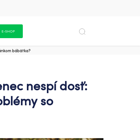
E-SHOP
spánkom bábätka?
enec nespí dosť:
roblémy so