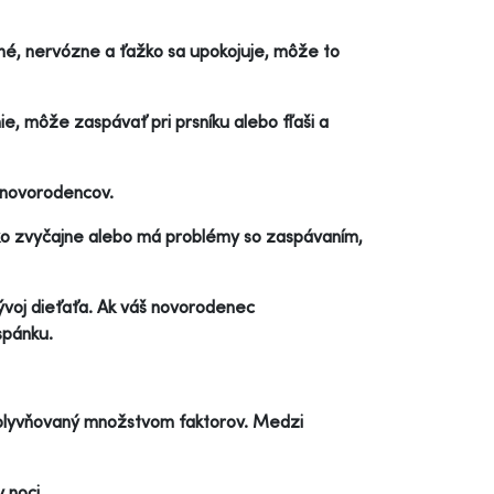
ané, nervózne a ťažko sa upokojuje, môže to
e, môže zaspávať pri prsníku alebo fľaši a
u novorodencov.
o zvyčajne alebo má problémy so zaspávaním,
vývoj dieťaťa. Ak váš novorodenec
spánku.
vplyvňovaný množstvom faktorov. Medzi
 noci.