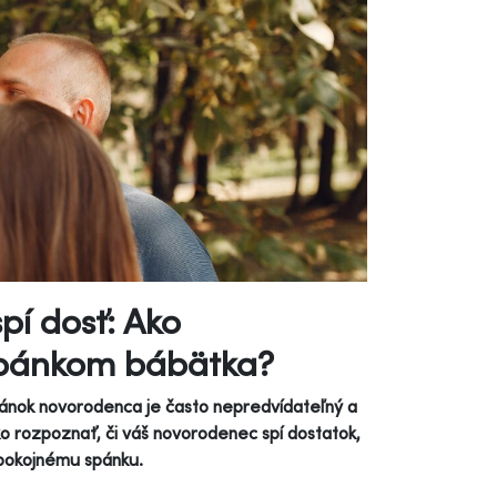
pí dosť: Ako
 spánkom bábätka?
Spánok novorodenca je často nepredvídateľný a
ko rozpoznať, či váš novorodenec spí dostatok,
 pokojnému spánku.