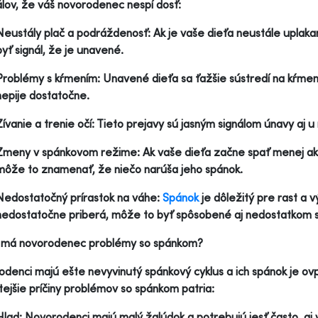
álov, že váš novorodenec nespí dosť:
Neustály plač a podráždenosť: Ak je vaše dieťa neustále uplak
byť signál, že je unavené.
Problémy s kŕmením: Unavené dieťa sa ťažšie sústredí na kŕmeni
nepije dostatočne.
Zívanie a trenie očí: Tieto prejavy sú jasným signálom únavy aj 
Zmeny v spánkovom režime: Ak vaše dieťa začne spať menej ak
môže to znamenať, že niečo narúša jeho spánok.
Nedostatočný prírastok na váhe:
Spánok
je dôležitý pre rast a 
nedostatočne priberá, môže to byť spôsobené aj nedostatkom 
 má novorodenec problémy so spánkom?
denci majú ešte nevyvinutý spánkový cyklus a ich spánok je o
tejšie príčiny problémov so spánkom patria:
Hlad: Novorodenci majú malý žalúdok a potrebujú jesť často, aj v