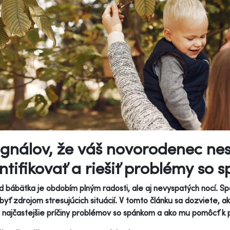
ignálov, že váš novorodenec nes
ntifikovať a riešiť problémy so
d bábätka je obdobím plným radosti, ale aj nevyspatých nocí. 
yť zdrojom stresujúcich situácií. V tomto článku sa dozviete, a
 najčastejšie príčiny problémov so spánkom a ako mu pomôcť k