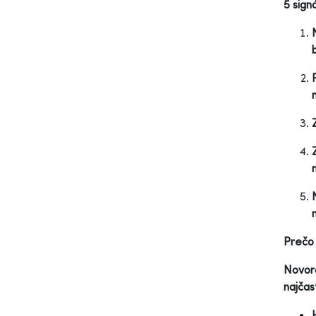
5 sign
Prečo
Novoro
najčas