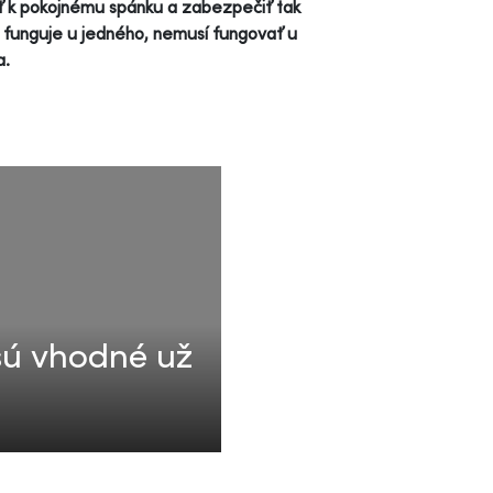
 k pokojnému spánku a zabezpečiť tak
o funguje u jedného, nemusí fungovať u
a.
 sú vhodné už