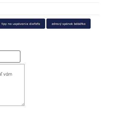
tipy na uspávanie dieťaťa
zdravý spánok bábätka