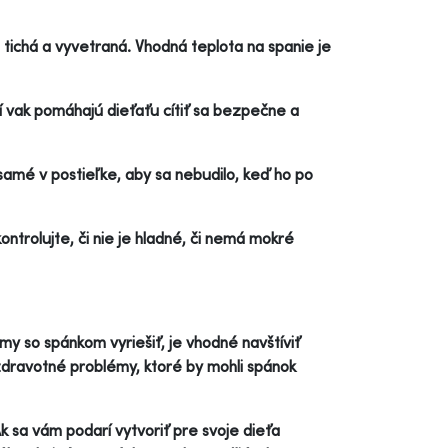
 tichá a vyvetraná. Vhodná teplota na spanie je
í vak pomáhajú dieťaťu cítiť sa bezpečne a
amé v postieľke, aby sa nebudilo, keď ho po
ontrolujte, či nie je hladné, či nemá mokré
y so spánkom vyriešiť, je vhodné navštíviť
 zdravotné problémy, ktoré by mohli spánok
k sa vám podarí vytvoriť pre svoje dieťa