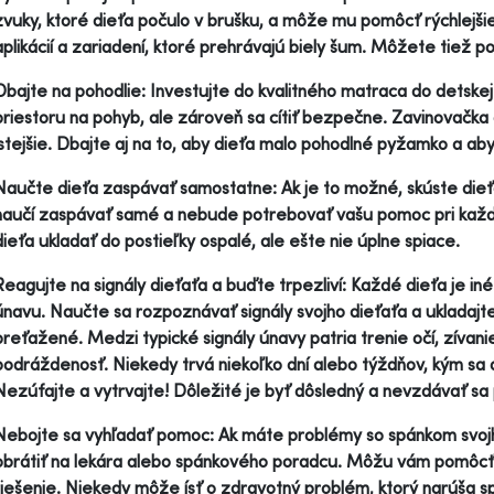
zvuky, ktoré dieťa počulo v brušku, a môže mu pomôcť rýchlejšie
aplikácií a zariadení, ktoré prehrávajú biely šum. Môžete tiež po
Dbajte na pohodlie: Investujte do kvalitného matraca do detskej
priestoru na pohyb, ale zároveň sa cítiť bezpečne. Zavinovačka 
istejšie. Dbajte aj na to, aby dieťa malo pohodlné pyžamko a aby 
Naučte dieťa zaspávať samostatne: Ak je to možné, skúste dieťa
naučí zaspávať samé a nebude potrebovať vašu pomoc pri kaž
dieťa ukladať do postieľky ospalé, ale ešte nie úplne spiace.
Reagujte na signály dieťaťa a buďte trpezliví: Každé dieťa je in
únavu. Naučte sa rozpoznávať signály svojho dieťaťa a ukladajte
preťažené. Medzi typické signály únavy patria trenie očí, zívan
podráždenosť. Niekedy trvá niekoľko dní alebo týždňov, kým sa 
Nezúfajte a vytrvajte! Dôležité je byť dôsledný a nevzdávať sa pr
Nebojte sa vyhľadať pomoc: Ak máte problémy so spánkom svojho
obrátiť na lekára alebo spánkového poradcu. Môžu vám pomôcť i
riešenie. Niekedy môže ísť o zdravotný problém, ktorý narúša spá