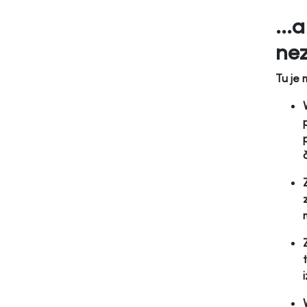
...
nez
Tu je 