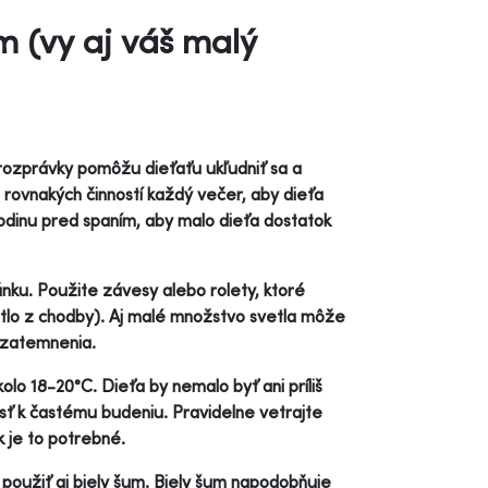
m (vy aj váš malý
e rozprávky pomôžu dieťaťu ukľudniť sa a
 rovnakých činností každý večer, aby dieťa
odinu pred spaním, aby malo dieťa dostatok
ku. Použite závesy alebo rolety, ktoré
vetlo z chodby). Aj malé množstvo svetla môže
o zatemnenia.
kolo 18-20°C. Dieťa by nemalo byť ani príliš
iesť k častému budeniu. Pravidelne vetrajte
k je to potrebné.
použiť aj biely šum. Biely šum napodobňuje