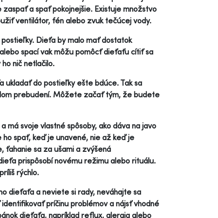
 zaspať a spať pokojnejšie. Existuje množstvo
užiť ventilátor, fén alebo zvuk tečúcej vody.
 postieľky. Dieťa by malo mať dostatok
alebo spací vak môžu pomôcť dieťaťu cítiť sa
ho nič netlačilo.
 ukladať do postieľky ešte bdúce. Tak sa
dom prebudení. Môžete začať tým, že budete
é a má svoje vlastné spôsoby, ako dáva na javo
 ho spať, keď je unavené, nie až keď je
ie, ťahanie sa za ušami a zvýšená
dieťa prispôsobí novému režimu alebo rituálu.
íliš rýchlo.
 dieťaťa a neviete si rady, neváhajte sa
dentifikovať príčinu problémov a nájsť vhodné
nok dieťaťa, napríklad reflux, alergia alebo