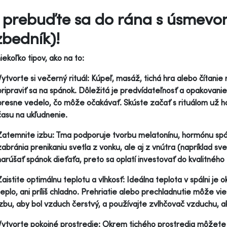
a prebuďte sa do rána s úsmevo
bedník)!
niekoľko tipov, ako na to:
Vytvorte si večerný rituál: Kúpeľ, masáž, tichá hra alebo čítani
pripraviť sa na spánok. Dôležitá je predvídateľnosť a opakovanie
presne vedelo, čo môže očakávať. Skúste začať s rituálom už h
času na ukľudnenie.
Zatemnite izbu: Tma podporuje tvorbu melatonínu, hormónu spán
zabránia prenikaniu svetla z vonku, ale aj z vnútra (napríklad s
narúšať spánok dieťaťa, preto sa oplatí investovať do kvalitnéh
Zaistite optimálnu teplotu a vlhkosť: Ideálna teplota v spálni je o
teplo, ani príliš chladno. Prehriatie alebo prechladnutie môže v
izbu, aby bol vzduch čerstvý, a používajte zvlhčovač vzduchu, a
Vytvorte pokojné prostredie: Okrem tichého prostredia môžete 