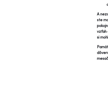
A neza
ste ma
pokojn
vzťah 
si moh
Pamäta
dôveru
mesačn