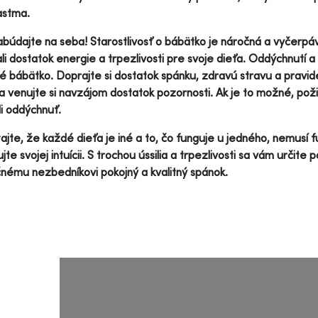
astma.
búdajte na seba! Starostlivosť o bábätko je náročná a vyčerpáva
li dostatok energie a trpezlivosti pre svoje dieťa. Oddýchnutí a
é bábätko. Doprajte si dostatok spánku, zdravú stravu a pravid
a venujte si navzájom dostatok pozornosti. Ak je to možné, pož
li oddýchnuť.
jte, že každé dieťa je iné a to, čo funguje u jedného, nemusí f
jte svojej intuícii. S trochou ússilia a trpezlivosti sa vám určit
ému nezbedníkovi pokojný a kvalitný spánok.