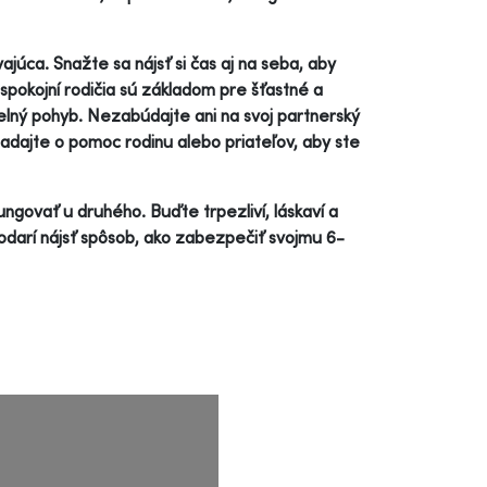
júca. Snažte sa nájsť si čas aj na seba, aby
 spokojní rodičia sú základom pre šťastné a
elný pohyb. Nezabúdajte ani na svoj partnerský
iadajte o pomoc rodinu alebo priateľov, aby ste
ungovať u druhého. Buďte trpezliví, láskaví a
e podarí nájsť spôsob, ako zabezpečiť svojmu 6-