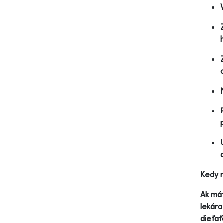
Kedy n
Ak mát
lekára
dieťať