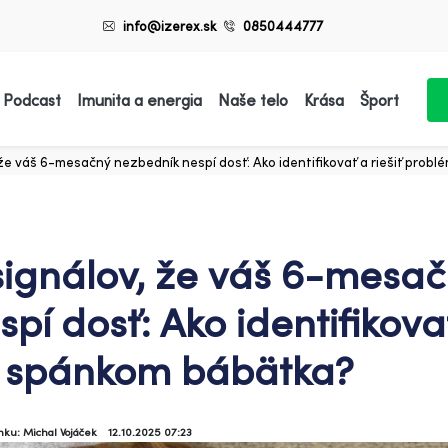
info@izerex.sk
0850444777
 Podcast
Imunita a energia
Naše telo
Krása
Šport
 že váš 6-mesačný nezbedník nespí dosť: Ako identifikovať a riešiť pro
signálov, že váš 6-mesa
spí dosť: Ako identifikova
 spánkom bábätka?
ánku: Michal Vojáček
12.10.2025 07:23