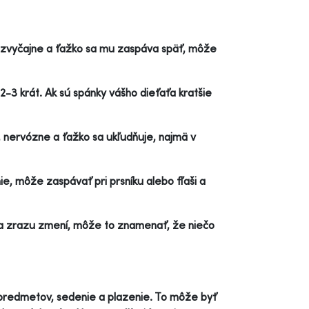
o zvyčajne a ťažko sa mu zaspáva späť, môže
3 krát. Ak sú spánky vášho dieťaťa kratšie
 nervózne a ťažko sa ukľudňuje, najmä v
e, môže zaspávať pri prsníku alebo fľaši a
a zrazu zmení, môže to znamenať, že niečo
e predmetov, sedenie a plazenie. To môže byť