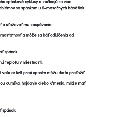
ho spánkové cyklusy a začínajú sa viac
 problémov so spánkom u 6-mesačných bábätiek
ať a sťažovať mu zaspávanie.
amostatnosť a môže sa báť odlúčenia od
ať spánok.
nú teplotu v miestnosti.
š veľa aktivít pred spaním môžu dieťa preťažiť.
ou cumlíka, hojdanie alebo kŕmenia, môže mať
ť spánok: