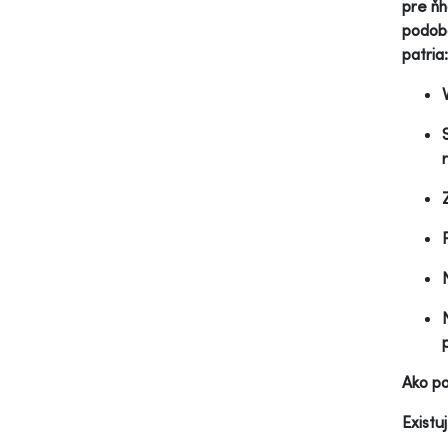
pre ňh
podoba
patria:
Ako p
Existu