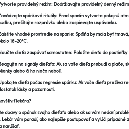
Vytvorte pravidelný režim: Dodržiavajte pravidelný denný rež
Zavádzajte spánkové rituály: Pred spaním vytvorte pokojnú atmos
hudbu, prečítajte rozprávku alebo zaspievajte uspávanku.
Zaistite vhodné prostredie na spanie: Spálňa by mala byť tmavá,
okolo 18-20°C.
Naučte dieťa zaspávať samostatne: Položte dieťa do postieľky 
Reagujte na signály dieťaťa: Ak sa vaše dieťa prebudí a plače, sk
plienky alebo či ho niečo nebolí.
Upokojte dieťa počas regresie spánku: Ak vaše dieťa prežíva reg
dostatok lásky a pozornosti.
avštíviť lekára?
e obavy o spánok svojho dieťaťa alebo ak sa vám nedarí problém
. Lekár vám poradí, ako najlepšie postupovať a vylúči prípadné
a narúšať.