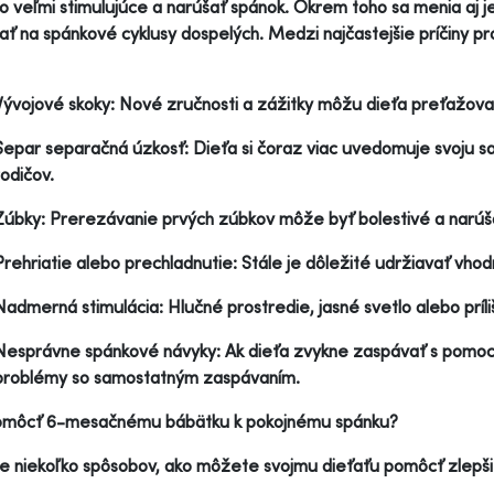
o veľmi stimulujúce a narúšať spánok. Okrem toho sa menia aj je
ť na spánkové cyklusy dospelých. Medzi najčastejšie príčiny
Vývojové skoky: Nové zručnosti a zážitky môžu dieťa preťažov
Separ separačná úzkosť: Dieťa si čoraz viac uvedomuje svoju s
rodičov.
Zúbky: Prerezávanie prvých zúbkov môže byť bolestivé a narúš
Prehriatie alebo prechladnutie: Stále je dôležité udržiavať vhod
Nadmerná stimulácia: Hlučné prostredie, jasné svetlo alebo príli
Nesprávne spánkové návyky: Ak dieťa zvykne zaspávať s pomoc
problémy so samostatným zaspávaním.
omôcť 6-mesačnému bábätku k pokojnému spánku?
je niekoľko spôsobov, ako môžete svojmu dieťaťu pomôcť zlepši