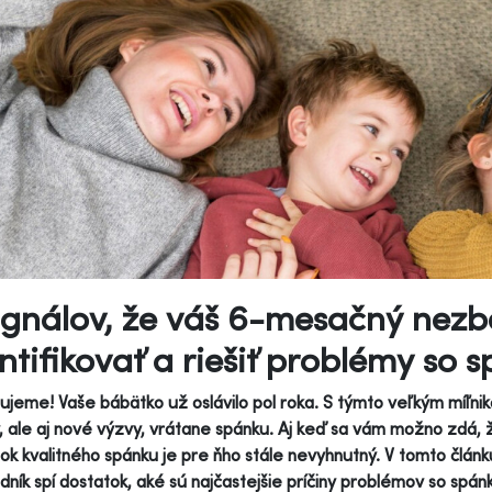
ignálov, že váš 6-mesačný nezbe
ntifikovať a riešiť problémy so
ujeme! Vaše bábätko už oslávilo pol roka. S týmto veľkým míľnik
, ale aj nové výzvy, vrátane spánku. Aj keď sa vám možno zdá
ok kvalitného spánku je pre ňho stále nevyhnutný. V tomto článk
ník spí dostatok, aké sú najčastejšie príčiny problémov so sp