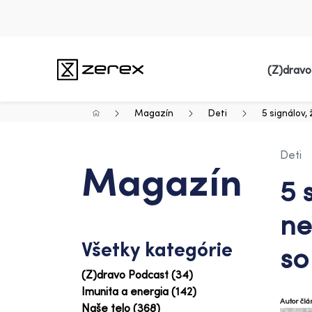
(Z)dravo
Magazín
Deti
5 signálov,
Deti
Magazín
5 
ne
Všetky kategórie
so
(Z)dravo Podcast (34)
Imunita a energia (142)
Autor čl
Naše telo (368)