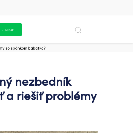
E-SHOP
blémy so spánkom bábätka?
čný nezbedník
ť a riešiť problémy