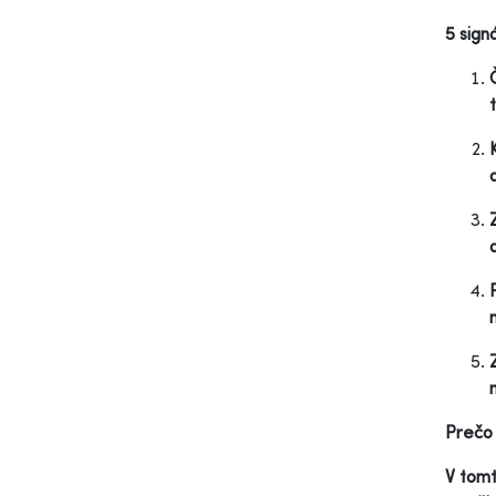
5 sign
Prečo
V tomt