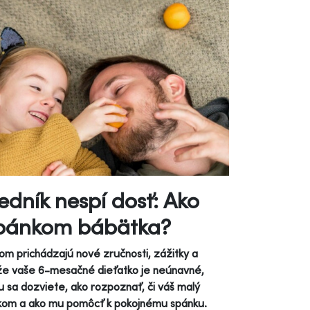
dník nespí dosť: Ako
 spánkom bábätka?
om prichádzajú nové zručnosti, zážitky a
, že vaše 6-mesačné dieťatko je neúnavné,
u sa dozviete, ako rozpoznať, či váš malý
ánkom a ako mu pomôcť k pokojnému spánku.