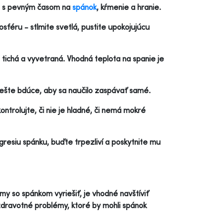
im s pevným časom na
spánok
, kŕmenie a hranie.
féru - stlmite svetlá, pustite upokojujúcu
 tichá a vyvetraná. Vhodná teplota na spanie je
ešte bdúce, aby sa naučilo zaspávať samé.
ontrolujte, či nie je hladné, či nemá mokré
resiu spánku, buďte trpezliví a poskytnite mu
y so spánkom vyriešiť, je vhodné navštíviť
 zdravotné problémy, ktoré by mohli spánok