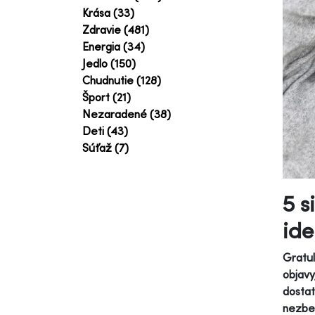
Krása (33)
Zdravie (481)
Energia (34)
Jedlo (150)
Chudnutie (128)
Šport (21)
Nezaradené (38)
Deti (43)
Súťaž (7)
5 s
ide
Gratul
objavy
dostat
nezbed