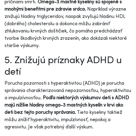
príčinami smrti.
Omega-3 mastné kyseliny sú spojené s
mnohými benefitmi pre zdravie srdca.
Napríklad výrazne
znižujú hladiny triglyceridov, naopak zvyšujú hladinu HDL
(dobrého) cholesterolu a dokonca môžu zabrániť
zhlukovaniu krvných doštičiek, čo pomáha predchádzať
tvorbe škodlivých krvných zrazenín, ako dokázali niektoré
staršie výskumy.
5. Znižujú príznaky ADHD u
detí
Porucha pozornosti s hyperaktivitou (ADHD) je porucha
správania charakterizovaná nepozornosťou, hyperaktivitou
a impulzívnosťou.
Podľa niektorých výskumov deti s ADHD
majú nižšie hladiny omega-3 mastných kyselín v krvi ako
deti bez tejto poruchy správania.
Tieto kyseliny taktiež
môžu znížiť hyperaktivitu, impulzívnosť, nepokoj a
agresivitu. Je však potrebný ďalší výskum.