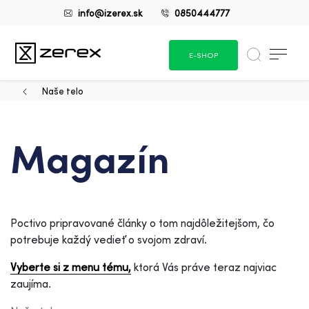
info@izerex.sk
0850444777
E-SHOP
Naše telo
Magazín
Poctivo pripravované články o tom najdôležitejšom, čo
potrebuje každý vedieť o svojom zdraví.
Vyberte si z menu tému,
ktorá Vás práve teraz najviac
zaujíma.