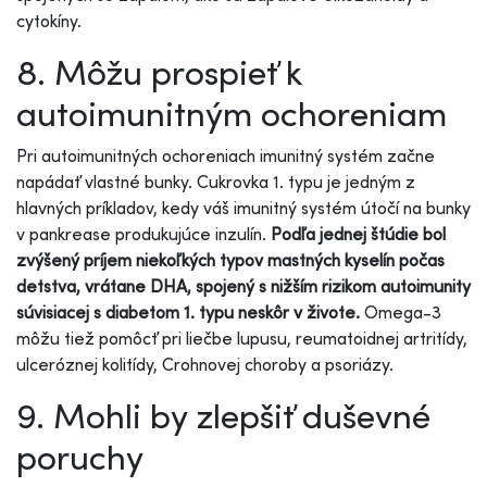
cytokíny.
8. Môžu prospieť k
autoimunitným ochoreniam
Pri autoimunitných ochoreniach imunitný systém začne
napádať vlastné bunky. Cukrovka 1. typu je jedným z
hlavných príkladov, kedy váš imunitný systém útočí na bunky
v pankrease produkujúce inzulín.
Podľa jednej štúdie bol
zvýšený príjem niekoľkých typov mastných kyselín počas
detstva, vrátane DHA, spojený s nižším rizikom autoimunity
súvisiacej s diabetom 1. typu neskôr v živote.
Omega-3
môžu tiež pomôcť pri liečbe lupusu, reumatoidnej artritídy,
ulceróznej kolitídy, Crohnovej choroby a psoriázy.
9. Mohli by zlepšiť duševné
poruchy