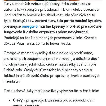
Tuky u mnohých vzbudzujú obavy. Príliš veľa tukov si
automaticky spájajú s pribúdajúcimi kilami alebo obezitou.
Hoci sa často hovorí o ich škodlivosti, nie všetkých sa to
týka!
Existujú i tzv. zdravé tuky, kde patria mastné kyseliny,
presnejšie
omega-3
mastné kyseliny, ktoré sú pre správne
fungovanie ľudského organizmu priam nevyhnutné.
Podieľajú sa totiž na mnohých procesoch v tele. Chcete
dôkaz? Pozrite sa, čo na to hovorí veda.
Omega-3 mastné kyseliny si telo nevie vytvoriť samo,
preto ich potrebujeme prijímať v strave. Je dôležité dbať
na ich prísun v jedálničku, keďže majú veľký význam pre
ľudské telo. Ovplyvňujú metabolické procesy v tele a
taktiež hrajú dôležitú úlohu pri správnej tvorbe bunkových
membrán.
Tieto zdravé tuky majú pozitívny vplyv na tieto časti tela:
Cievy
- prispievajú k zníženiu pravdepodobnosti
vzniku zrazenín