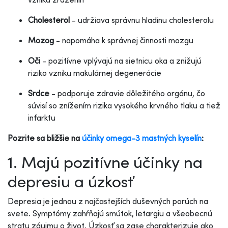
Cholesterol
- udržiava správnu hladinu cholesterolu
Mozog
- napomáha k správnej činnosti mozgu
Oči
- pozitívne vplývajú na sietnicu oka a znižujú
riziko vzniku makulárnej degenerácie
Srdce
- podporuje zdravie dôležitého orgánu, čo
súvisí so znížením rizika vysokého krvného tlaku a tiež
infarktu
Pozrite sa bližšie na
účinky omega-3 mastných kyselín
:
1. Majú pozitívne účinky na
depresiu a úzkosť
Depresia je jednou z najčastejších duševných porúch na
svete. Symptómy zahŕňajú smútok, letargiu a všeobecnú
stratu záujmu o život. Úzkosť sa zase charakterizuje ako