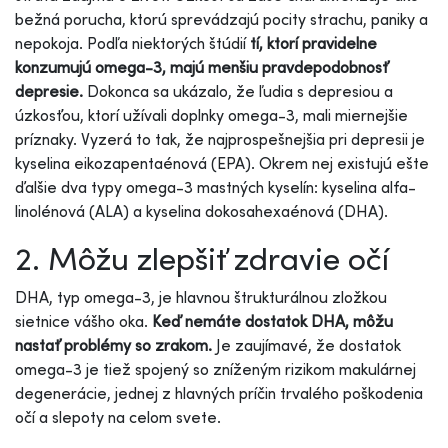
bežná porucha, ktorú sprevádzajú pocity strachu, paniky a
nepokoja. Podľa niektorých štúdií
tí, ktorí pravidelne
konzumujú omega-3, majú menšiu pravdepodobnosť
depresie.
Dokonca sa ukázalo, že ľudia s depresiou a
úzkosťou, ktorí užívali doplnky omega-3, mali miernejšie
príznaky. Vyzerá to tak, že najprospešnejšia pri depresii je
kyselina eikozapentaénová (EPA). Okrem nej existujú ešte
ďalšie dva typy omega-3 mastných kyselín: kyselina alfa-
linolénová (ALA) a kyselina dokosahexaénová (DHA).
2. Môžu zlepšiť zdravie očí
DHA, typ omega-3, je hlavnou štrukturálnou zložkou
sietnice vášho oka.
Keď nemáte dostatok DHA, môžu
nastať problémy so zrakom.
Je zaujímavé, že dostatok
omega-3 je tiež spojený so zníženým rizikom makulárnej
degenerácie, jednej z hlavných príčin trvalého poškodenia
očí a slepoty na celom svete.