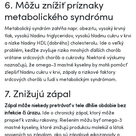
6. Môžu znížiť príznaky
metabolického syndrómu
Metabolický syndróm zahŕňa napr. obezitu, vysoký krvný
tlak, vysokú hladinu triglyceridov, vysokú hladinu cukru v krvi
a nízke hladiny HDL (dobrého) cholesterolu. Ide o veľký
problém, keďže zvyšuje riziko mnohých ďalších chorôb
vrátane srdcových chorôb a cukrovky. Niektoré výskumy
naznačujú, že omega-3 mastné kyseliny by mohli pomôcť
zlepšiť hladinu cukru v krvi, zápaly a rizikové faktory
srdcových chorôb u ľudí s metabolickým syndrómom.
7. Znižujú zápal
Zápal môže niekedy pretrávať v tele dlhšie obdobie bez
infekcie či úrazu.
Ide o chronický zápal, ktorý môže
prispieť k vzniku rakoviny. Riešením môžu byť omega-3
mastné kyseliny, ktoré znižujú produkciu molekúl a látok
spojených so zápalom, ako sú zápalové eikozanoidy a