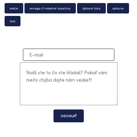
srdce
omega-3 mastné kyseliny
zdravé tuky
zdravie
telo
ODOSLAŤ