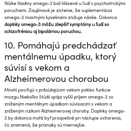
Nízke hladiny omega-3 boli hlásené u ľudí s psychiatrickými
poruchami. Zaujímavé je zistenie, že suplementácia
omega-3 mastnými kyselinami znižuje násilie. Dokonca
doplnky omega-3 môžu zlepšiť symptómy u ľudí so
schizofréniou aj bipolárnou poruchou.
10. Pomáhajú predchádzať
mentálnemu úpadku, ktorý
súvisí s vekom a
Alzheimerovou chorobou
Mnohí pociťujú s pribúdajúcim vekom pokles funkcie
mozgu.Niekoľko štúdií spája vyšší príjem omega-3 so
zníženým mentálnym úpadkom súvisiacim s vekom a
zníženým rizikom Alzheimerovej choroby. Doplnky omega-
3 by dokonca mohli byť prospešné pri nástupe ochorenia,
čo znamená, že príznaky sú miernejšie.