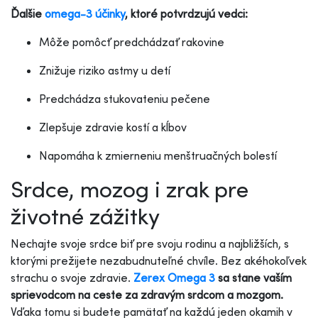
Ďalšie
omega-3 účinky
, ktoré potvrdzujú vedci:
Môže pomôcť predchádzať rakovine
Znižuje riziko astmy u detí
Predchádza stukovateniu pečene
Zlepšuje zdravie kostí a kĺbov
Napomáha k zmierneniu menštruačných bolestí
Srdce, mozog i zrak pre
životné zážitky
Nechajte svoje srdce biť pre svoju rodinu a najbližších, s
ktorými prežijete nezabudnuteľné chvíle. Bez akéhokoľvek
strachu o svoje zdravie.
Zerex Omega 3
sa stane vaším
sprievodcom na ceste za zdravým srdcom a mozgom.
Vďaka tomu si budete pamätať na každú jeden okamih v