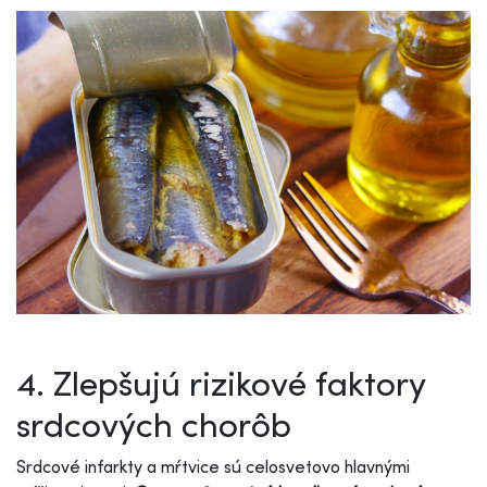
4. Zlepšujú rizikové faktory
srdcových chorôb
Srdcové infarkty a mŕtvice sú celosvetovo hlavnými