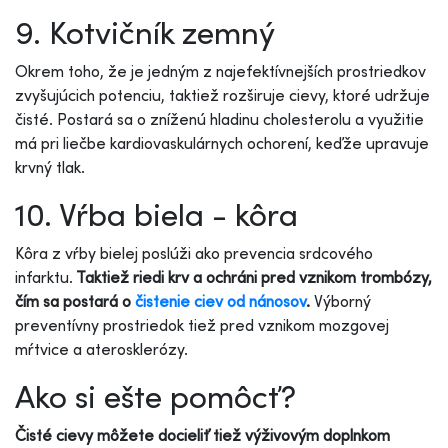
9. Kotvičník zemný
Okrem toho, že je jedným z najefektívnejších prostriedkov
zvyšujúcich potenciu, taktiež rozširuje cievy, ktoré udržuje
čisté. Postará sa o zníženú hladinu cholesterolu a využitie
má pri liečbe kardiovaskulárnych ochorení, keďže upravuje
krvný tlak.
10. Vŕba biela - kôra
Kôra z vŕby bielej poslúži ako prevencia srdcového
infarktu.
Taktiež riedi krv a ochráni pred vznikom trombózy,
čím sa postará o
čistenie ciev od nánosov
.
Výborný
preventívny prostriedok tiež pred vznikom mozgovej
mŕtvice a aterosklerózy.
Ako si ešte pomôcť?
Čisté cievy môžete docieliť tiež výživovým doplnkom