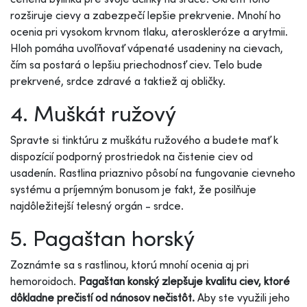
rozširuje cievy a zabezpečí lepšie prekrvenie. Mnohí ho
ocenia pri vysokom krvnom tlaku, ateroskleróze a arytmii.
Hloh pomáha uvoľňovať vápenaté usadeniny na cievach,
čím sa postará o lepšiu priechodnosť ciev. Telo bude
prekrvené, srdce zdravé a taktiež aj obličky.
4. Muškát ružový
Spravte si tinktúru z muškátu ružového a budete mať k
dispozícií podporný prostriedok na čistenie ciev od
usadenín. Rastlina priaznivo pôsobí na fungovanie cievneho
systému a príjemným bonusom je fakt, že posilňuje
najdôležitejší telesný orgán - srdce.
5. Pagaštan horský
Zoznámte sa s rastlinou, ktorú mnohí ocenia aj pri
hemoroidoch.
Pagaštan konský zlepšuje kvalitu ciev, ktoré
dôkladne prečistí od nánosov nečistôt.
Aby ste využili jeho