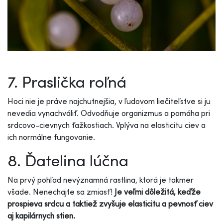
7. Praslička roľná
Hoci nie je práve najchutnejšia, v ľudovom liečiteľstve si ju
nevedia vynachváliť. Odvodňuje organizmus a pomáha pri
srdcovo-cievnych ťažkostiach. Vplýva na elasticitu ciev a
ich normálne fungovanie.
8. Ďatelina lúčna
Na prvý pohľad nevýznamná rastlina, ktorá je takmer
všade. Nenechajte sa zmiasť!
Je veľmi dôležitá, keďže
prospieva srdcu a taktiež zvyšuje elasticitu a pevnosť ciev
aj kapilárnych stien.