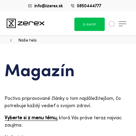
info@izerex.sk
0850444777
E-SHOP
Naše telo
Magazín
Poctivo pripravované články o tom najdôležitejšom, čo
potrebuje každý vedieť o svojom zdraví.
Vyberte si z menu tému,
ktorá Vás práve teraz najviac
zaujíma.