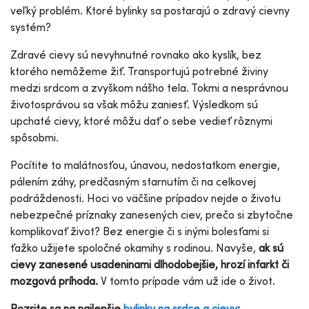
veľký problém. Ktoré bylinky sa postarajú o zdravý cievny
systém?
Zdravé cievy sú nevyhnutné rovnako ako kyslík, bez
ktorého nemôžeme žiť. Transportujú potrebné živiny
medzi srdcom a zvyškom nášho tela. Tokmi a nesprávnou
životosprávou sa však môžu zaniesť. Výsledkom sú
upchaté cievy, ktoré môžu dať o sebe vedieť rôznymi
spôsobmi.
Pocítite to malátnosťou, únavou, nedostatkom energie,
pálením záhy, predčasným starnutím či na celkovej
podráždenosti. Hoci vo väčšine prípadov nejde o životu
nebezpečné príznaky zanesených ciev, prečo si zbytočne
komplikovať život? Bez energie či s inými bolesťami si
ťažko užijete spoločné okamihy s rodinou. Navyše,
ak sú
cievy zanesené usadeninami dlhodobejšie, hrozí infarkt či
mozgová príhoda.
V tomto prípade vám už ide o život.
Pozrite sa na najlepšie
bylinky na srdce a cievy
: