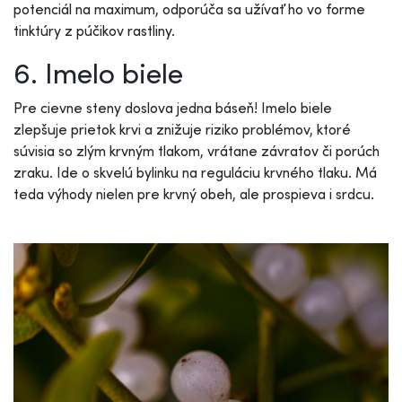
potenciál na maximum, odporúča sa užívať ho vo forme
tinktúry z púčikov rastliny.
6. Imelo biele
Pre cievne steny doslova jedna báseň! Imelo biele
zlepšuje prietok krvi a znižuje riziko problémov, ktoré
súvisia so zlým krvným tlakom, vrátane závratov či porúch
zraku. Ide o skvelú bylinku na reguláciu krvného tlaku. Má
teda výhody nielen pre krvný obeh, ale prospieva i srdcu.