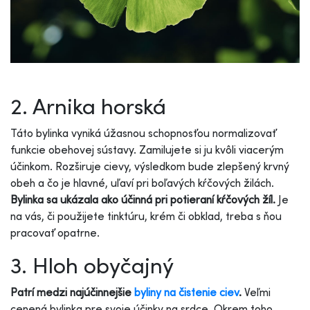
2. Arnika horská
Táto bylinka vyniká úžasnou schopnosťou normalizovať
funkcie obehovej sústavy. Zamilujete si ju kvôli viacerým
účinkom. Rozširuje cievy, výsledkom bude zlepšený krvný
obeh a čo je hlavné, uľaví pri boľavých kŕčových žilách.
Bylinka sa ukázala ako účinná pri potieraní kŕčových žíl.
Je
na vás, či použijete tinktúru, krém či obklad, treba s ňou
pracovať opatrne.
3. Hloh obyčajný
Patrí medzi najúčinnejšie
byliny na čistenie ciev
.
Veľmi
cenená bylinka pre svoje účinky na srdce. Okrem toho