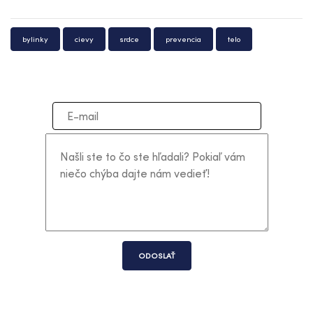
bylinky
cievy
srdce
prevencia
telo
ODOSLAŤ