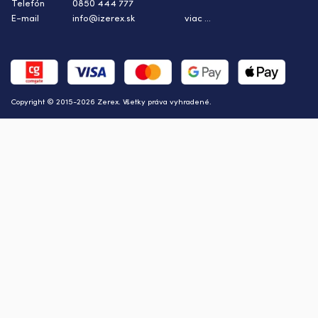
Telefón
0850 444 777
E-mail
info@izerex.sk
viac ...
Copyright © 2015-2026 Zerex. Všetky práva vyhradené.