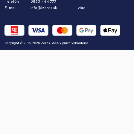
Telefón
0850 444 777
E-mail
info@izerex.sk
viac ...
Copyright © 2015-2026 Zerex. Všetky práva vyhradené.