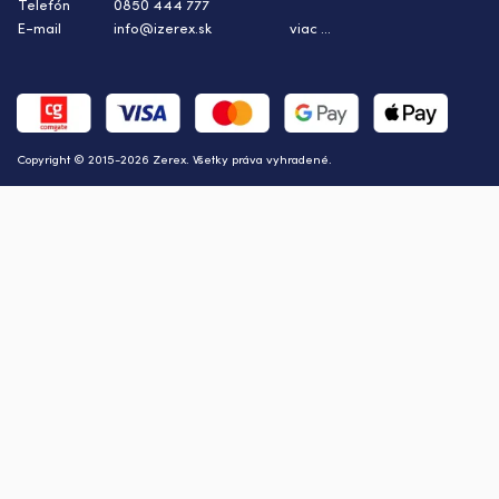
Telefón
0850 444 777
E-mail
info@izerex.sk
viac ...
Copyright © 2015-2026 Zerex. Všetky práva vyhradené.