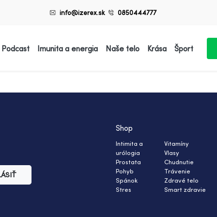
info@izerex.sk
0850444777
 Podcast
Imunita a energia
Naše telo
Krása
Šport
Shop
Intimita a
Vitamíny
urólogia
Vlasy
Prostata
Chudnutie
Pohyb
Trávenie
LÁSIŤ
Spánok
Zdravé telo
Stres
Smart zdravie