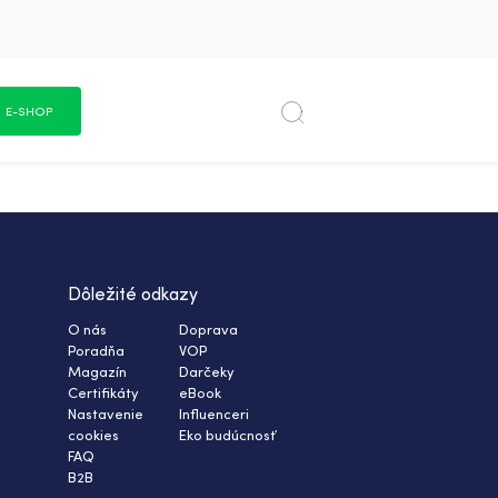
E-SHOP
Dôležité odkazy
O nás
Doprava
Poradňa
VOP
Magazín
Darčeky
Certifikáty
eBook
Nastavenie
Influenceri
cookies
Eko budúcnosť
FAQ
B2B