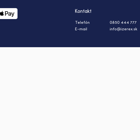
Kontakt
Telefón
0850 444 777
E-mail
info@izerex.sk