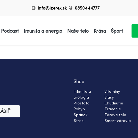
info@izerex.sk
0850444777
 Podcast
Imunita a energia
Naše telo
Krása
Šport
Shop
Intimita a
Vitamíny
urólogia
Vlasy
Prostata
Chudnutie
Pohyb
Trávenie
LÁSIŤ
Spánok
Zdravé telo
Stres
Smart zdravie