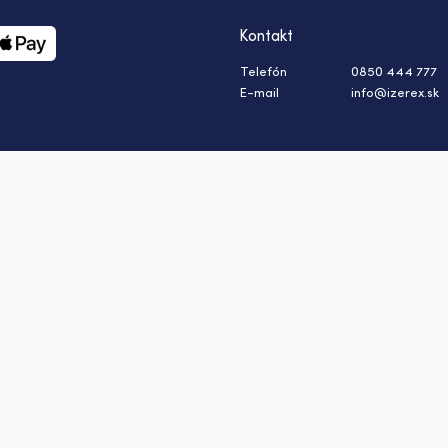
Kontakt
Telefón
0850 444 777
E-mail
info@izerex.sk