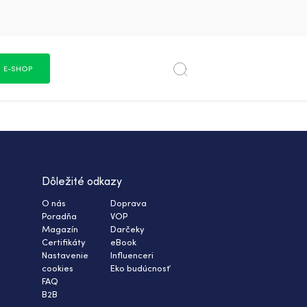
E-SHOP
Dôležité odkazy
O nás
Doprava
Poradňa
VOP
Magazín
Darčeky
Certifikáty
eBook
Nastavenie
Influenceri
cookies
Eko budúcnosť
FAQ
B2B