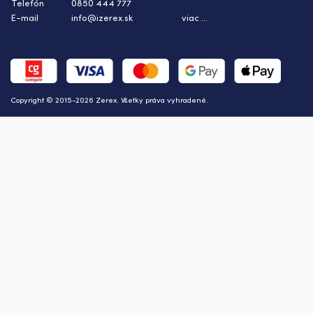
Telefón
0850 444 777
E-mail
info@izerex.sk
viac ...
Copyright © 2015-2026 Zerex. Všetky práva vyhradené.