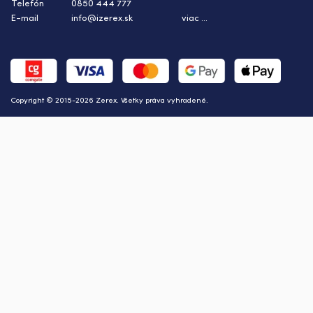
Telefón
0850 444 777
E-mail
info@izerex.sk
viac ...
Copyright © 2015-2026 Zerex. Všetky práva vyhradené.