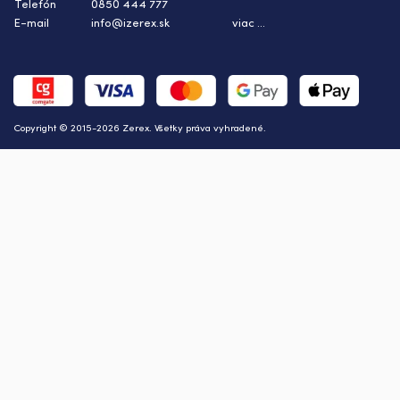
Telefón
0850 444 777
E-mail
info@izerex.sk
viac ...
Copyright © 2015-2026 Zerex. Všetky práva vyhradené.