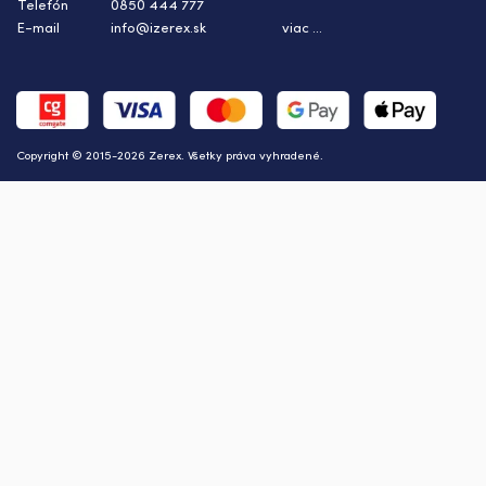
Telefón
0850 444 777
E-mail
info@izerex.sk
viac ...
Copyright © 2015-2026 Zerex. Všetky práva vyhradené.