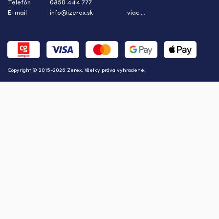
Telefón
0850 444 777
E-mail
info@izerex.sk
viac ...
Copyright © 2015-2026 Zerex. Všetky práva vyhradené.