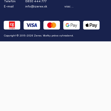
Telefón
0850 444 777
E-mail
info@izerex.sk
viac ...
Copyright © 2015-2026 Zerex. Všetky práva vyhradené.