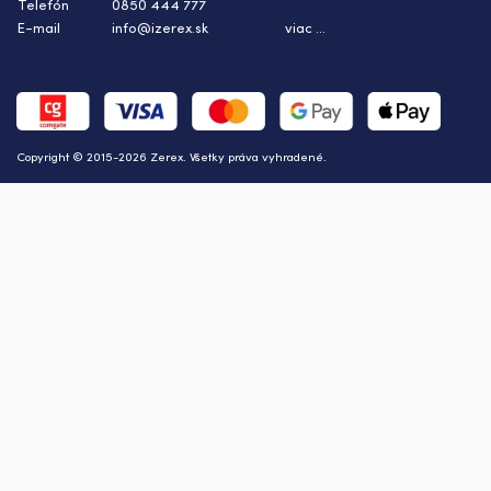
Telefón
0850 444 777
E-mail
info@izerex.sk
viac ...
Copyright © 2015-2026 Zerex. Všetky práva vyhradené.