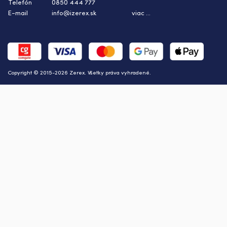
Telefón
0850 444 777
E-mail
info@izerex.sk
viac ...
Copyright © 2015-2026 Zerex. Všetky práva vyhradené.