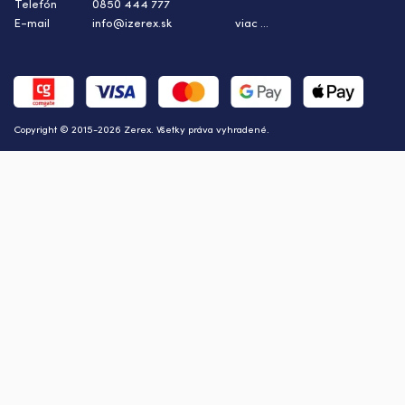
Telefón
0850 444 777
E-mail
info@izerex.sk
viac ...
Copyright © 2015-2026 Zerex. Všetky práva vyhradené.