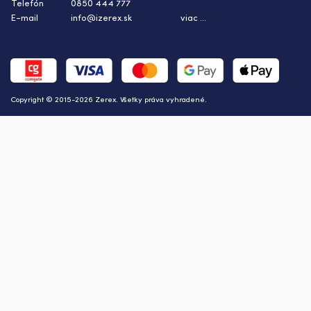
Telefón
0850 444 777
E-mail
info@izerex.sk
viac ...
Copyright © 2015-2026 Zerex. Všetky práva vyhradené.