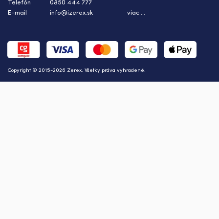
Telefón
0850 444 777
E-mail
info@izerex.sk
viac ...
Copyright © 2015-2026 Zerex. Všetky práva vyhradené.