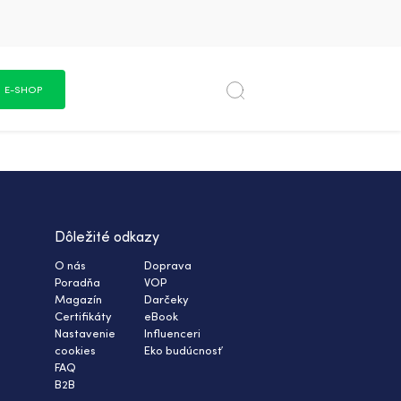
E-SHOP
Dôležité odkazy
O nás
Doprava
Poradňa
VOP
Magazín
Darčeky
Certifikáty
eBook
Nastavenie
Influenceri
cookies
Eko budúcnosť
FAQ
B2B