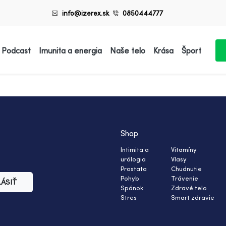
info@izerex.sk
0850444777
 Podcast
Imunita a energia
Naše telo
Krása
Šport
Shop
Intimita a
Vitamíny
urólogia
Vlasy
Prostata
Chudnutie
Pohyb
Trávenie
LÁSIŤ
Spánok
Zdravé telo
Stres
Smart zdravie