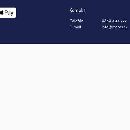
Kontakt
Telefón
0850 444 777
E-mail
info@izerex.sk