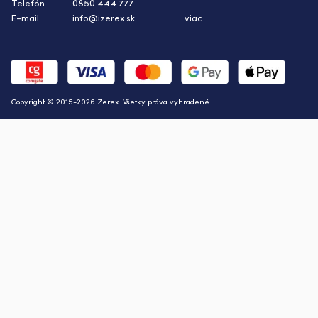
Telefón
0850 444 777
E-mail
info@izerex.sk
viac ...
Copyright © 2015-2026 Zerex. Všetky práva vyhradené.