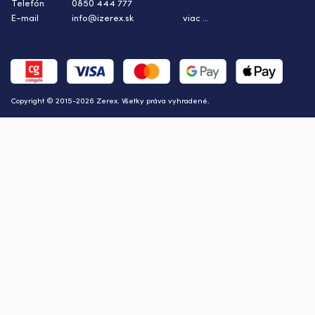
Telefón
0850 444 777
E-mail
info@izerex.sk
viac ...
Copyright © 2015-2026 Zerex. Všetky práva vyhradené.