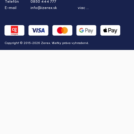
Telefón
0850 444 777
E-mail
info@izerex.sk
viac ...
Copyright © 2015-2026 Zerex. Všetky práva vyhradené.