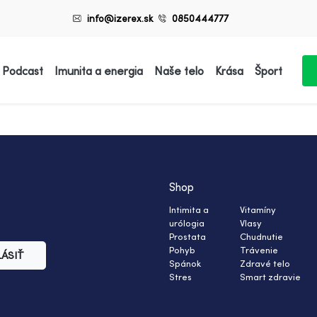
info@izerex.sk
0850444777
 Podcast
Imunita a energia
Naše telo
Krása
Šport
Shop
Intimita a
Vitamíny
urólogia
Vlasy
Prostata
Chudnutie
Pohyb
Trávenie
LÁSIŤ
Spánok
Zdravé telo
Stres
Smart zdravie