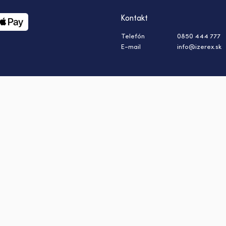
Kontakt
Telefón
0850 444 777
E-mail
info@izerex.sk