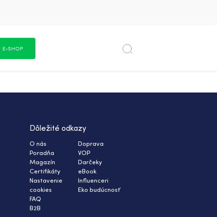
E-SHOP
Dôležité odkazy
O nás
Doprava
Poradňa
VOP
Magazín
Darčeky
Certifikáty
eBook
Nastavenie
Influenceri
cookies
Eko budúcnosť
FAQ
B2B