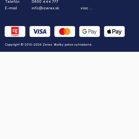
Telefón
0850 444 777
E-mail
info@izerex.sk
viac ...
Copyright © 2015-2026 Zerex. Všetky práva vyhradené.