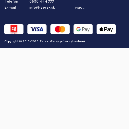
Telefón
0850 444 777
E-mail
info@izerex.sk
viac ...
Copyright © 2015-2026 Zerex. Všetky práva vyhradené.