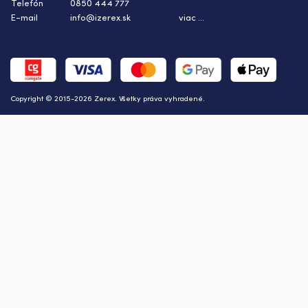
Telefón
0850 444 777
E-mail
info@izerex.sk
viac ...
Copyright © 2015-2026 Zerex. Všetky práva vyhradené.