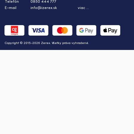
Telefón
0850 444 777
E-mail
info@izerex.sk
viac ...
Copyright © 2015-2026 Zerex. Všetky práva vyhradené.